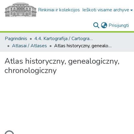
Rinkiniai ir kolekcijos
Ieškoti visame archyve
(c
Prisijungti
Pagrindinis
4.4. Kartografija / Cartography
Atlasai / Atlases
Atlas historyczny, genealogiczny, chronologiczny
Atlas historyczny, genealogiczny,
chronologiczny