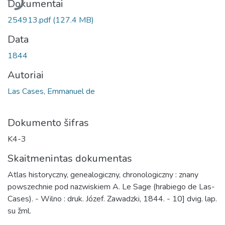
liama...
Dokumentai
254913.pdf
(127.4 MB)
Data
1844
Autoriai
Las Cases, Emmanuel de
Dokumento šifras
K4-3
Skaitmenintas dokumentas
Atlas historyczny, genealogiczny, chronologiczny : znany
powszechnie pod nazwiskiem A. Le Sage (hrabiego de Las-
Cases). - Wilno : druk. Józef. Zawadzki, 1844. - 10] dvig. lap.
su žml.