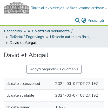
Rinkiniai ir kolekcijos
Ieškoti visame archyve
(c
Prisijungti
Pagrindinis
4.3. Vaizdiniai dokumentai / Visual documents
Raižiniai / Engravings
Užsienio autorių raižiniai, 19 a. / Engravings by foreign artists, 19th century.
David et Abïgail
David et Abïgail
Rodyti pagrindinius duomenis
dc.date.accessioned
2024-03-07T06:27:19Z
dc.date.available
2024-03-07T06:27:19Z
dc.date.issued
18--?