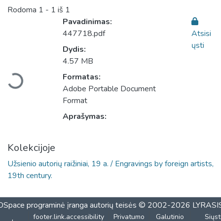
Rodoma
1 - 1 iš 1
Pavadinimas:
447718.pdf
Atsisi
ųsti
Dydis:
Įkeliama...
4.57 MB
Formatas:
Adobe Portable Document
Format
Aprašymas:
Kolekcijoje
Užsienio autorių raižiniai, 19 a. / Engravings by foreign artists,
19th century.
DSpace programinė įranga
autorių teisės © 2002-2026
LYRASI
footer.link.accessibility
Privatumo
Galutinio
Siųst