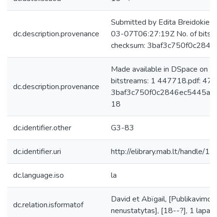
Submitted by Edita Breidokien
dc.description.provenance
03-07T06:27:19Z No. of bitst
checksum: 3baf3c750f0c284
Made available in DSpace on 
bitstreams: 1 447718.pdf: 47
dc.description.provenance
3baf3c750f0c2846ec5445a8b6
18
dc.identifier.other
G3-83
dc.identifier.uri
http://elibrary.mab.lt/handle/1
dc.language.iso
la
David et Abïgail, [Publikavimo v
dc.relation.isformatof
nenustatytas], [18--?], 1 lapas 