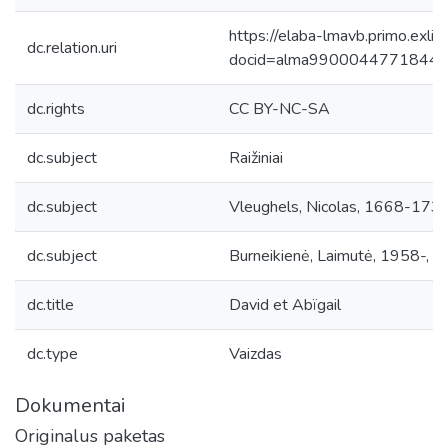
https://elaba-lmavb.primo.exlib
dc.relation.uri
docid=alma9900044771844
dc.rights
CC BY-NC-SA
dc.subject
Raižiniai
dc.subject
Vleughels, Nicolas, 1668-1737,
dc.subject
Burneikienė, Laimutė, 1958-, re
dc.title
David et Abïgail
dc.type
Vaizdas
Dokumentai
Originalus paketas