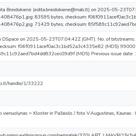
ita Breidokienė (edita.breidokiene@mab.lt) on 2025-05-23T07:0
08476p1.jpg: 83595 bytes, checksum: f06f0911acef0ac3c
08476p2.jpg: 71429 bytes, checksum: 85f589c11c92aed7
 in DSpace on 2025-05-23T07:04:42Z (GMT). No. of bitstrea
checksum: f06f0911acef0ac3c1bd52a3c4335e82 (MD5) 99000
89c11c92aed7bd4dd832cec09d9f (MD5) Previous issue date:
mab.lt/handle/1/33222
io vienuolynas = Kloster in Pažaislis / foto V.Augustinas, Kaunas 
lmavb.primo.exlibrisgroup.com/permalink/370LABT_LMAVB/1