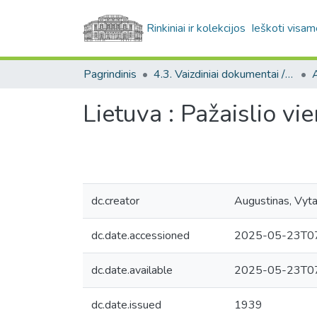
Rinkiniai ir kolekcijos
Ieškoti visam
Pagrindinis
4.3. Vaizdiniai dokumentai / Visual documents
A
Lietuva : Pažaislio vi
dc.creator
Augustinas, Vyt
dc.date.accessioned
2025-05-23T07
dc.date.available
2025-05-23T07
dc.date.issued
1939