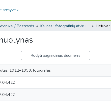
e archyve
tvirukai / Postcards
Kaunas : fotografinių atvirukų rinkinys, [1906-1991]
enuolynas
Rodyti pagrindinius duomenis
autas, 1912–1999, fotografas
:04:42Z
:04:42Z