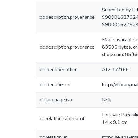
Submitted by Ed
dc.description.provenance
9900016279244
9900016279244
Made available
dc.description.provenance
83595 bytes, 
checksum: 85f5
dc.identifier.other
Atv-17/166
dc.identifier.uri
http://elibrary.
dc.language.iso
N/A
Lietuva : Pažaisl
dc.relation.isformatof
14 x 9.1 cm.
dc.relation.uri
https://elaba-