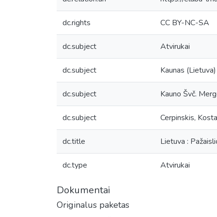
dc.rights
CC BY-NC-SA
dc.subject
Atvirukai
dc.subject
Kaunas (Lietuva)
dc.subject
Kauno Švč. Merge
dc.subject
Cerpinskis, Kosta
dc.title
Lietuva : Pažaisl
dc.type
Atvirukai
Dokumentai
Originalus paketas