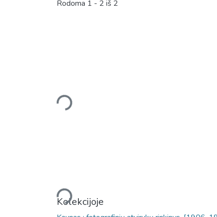
Rodoma
1 - 2 iš 2
Įkeliama...
Įkeliama...
Kolekcijoje