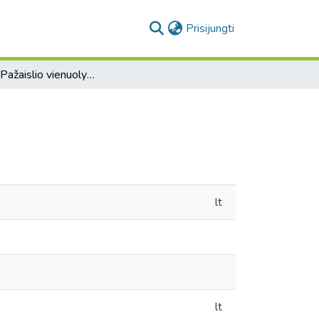
(current)
Prisijungti
Lietuva : Pažaislio vienuolynas
lt
lt