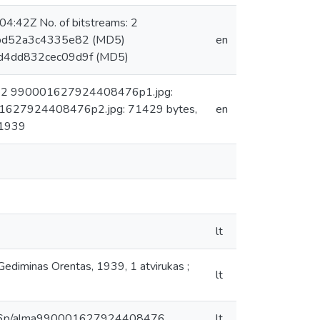
4:42Z No. of bitstreams: 2
1bd52a3c4335e82 (MD5)
en
bd4dd832cec09d9f (MD5)
ms: 2 990001627924408476p1.jpg:
1627924408476p2.jpg: 71429 bytes,
en
 1939
lt
: Gediminas Orentas, 1939, 1 atvirukas ;
lt
5r3v6p/alma990001627924408476
lt