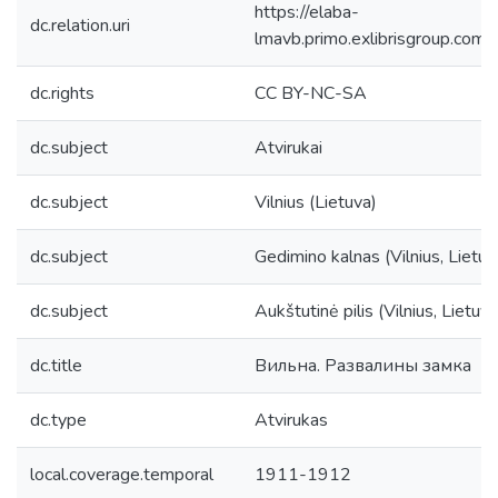
https://elaba-
dc.relation.uri
lmavb.primo.exlibrisgroup.
dc.rights
CC BY-NC-SA
dc.subject
Atvirukai
dc.subject
Vilnius (Lietuva)
dc.subject
Gedimino kalnas (Vilnius, Lietuv
dc.subject
Aukštutinė pilis (Vilnius, Lietuva
dc.title
Вильна. Развалины замка
dc.type
Atvirukas
local.coverage.temporal
1911-1912