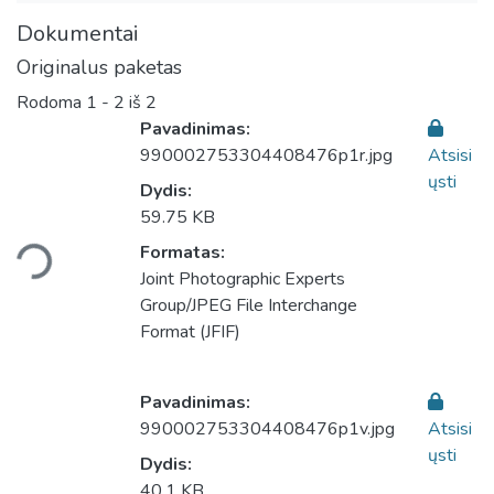
Dokumentai
Originalus paketas
Rodoma
1 - 2 iš 2
Pavadinimas:
990002753304408476p1r.jpg
Atsisi
ųsti
Dydis:
59.75 KB
eliama...
Formatas:
Joint Photographic Experts
Group/JPEG File Interchange
Format (JFIF)
Pavadinimas:
990002753304408476p1v.jpg
Atsisi
ųsti
Dydis:
40.1 KB