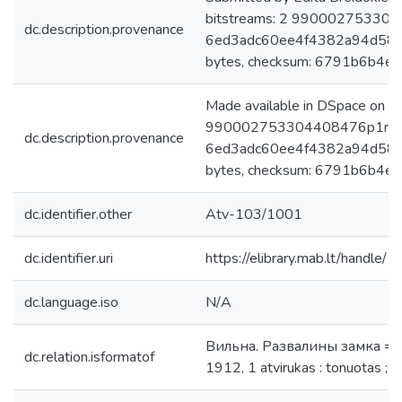
bitstreams: 2 9900027533044
dc.description.provenance
6ed3adc60ee4f4382a94d581
bytes, checksum: 6791b6b4
Made available in DSpace on 
990002753304408476p1r.jpg:
dc.description.provenance
6ed3adc60ee4f4382a94d581
bytes, checksum: 6791b6b4
dc.identifier.other
Atv-103/1001
dc.identifier.uri
https://elibrary.mab.lt/handle/
dc.language.iso
N/A
Вильна. Развалины замка = Wiln
dc.relation.isformatof
1912, 1 atvirukas : tonuotas ; 8