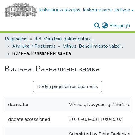
Rinkiniai ir kolekcijos
Ieškoti visame archyve
(c
Prisijungti
Pagrindinis
4.3. Vaizdiniai dokumentai / Visual documents
Atvirukai / Postcards
Vilnius. Bendri miesto vaizdai : miesto ir jo apylinkių fotografinių atvirukų rinkinys
Вильна. Развалины замка
Вильна. Развалины замка
Rodyti pagrindinius duomenis
dc.creator
Vizūnas, Davydas, g. 1861, leid
dc.date.accessioned
2026-03-03T10:04:30Z
Submitted by Edita Breidokien