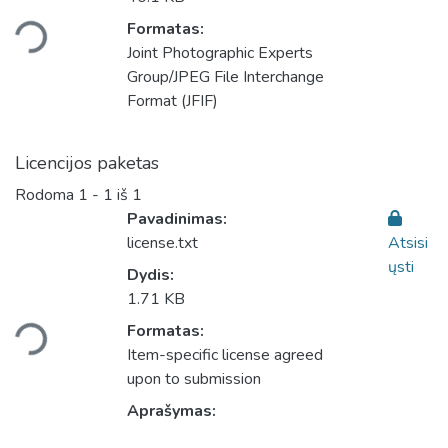
eliama...
Formatas:
Joint Photographic Experts
Group/JPEG File Interchange
Format (JFIF)
Licencijos paketas
Rodoma
1 - 1 iš 1
Pavadinimas:
license.txt
Atsisi
ųsti
Dydis:
1.71 KB
eliama...
Formatas:
Item-specific license agreed
upon to submission
Aprašymas: