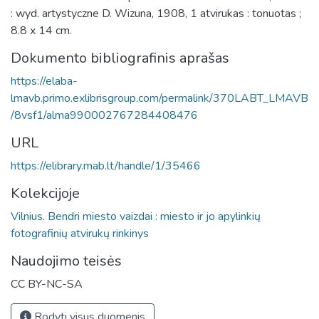
: wyd. artystyczne D. Wizuna, 1908, 1 atvirukas : tonuotas ;
8.8 x 14 cm.
Dokumento bibliografinis aprašas
https://elaba-
lmavb.primo.exlibrisgroup.com/permalink/370LABT_LMAVB
/8vsf1/alma990002767284408476
URL
https://elibrary.mab.lt/handle/1/35466
Kolekcijoje
Vilnius. Bendri miesto vaizdai : miesto ir jo apylinkių
fotografinių atvirukų rinkinys
Naudojimo teisės
CC BY-NC-SA
Rodyti visus duomenis