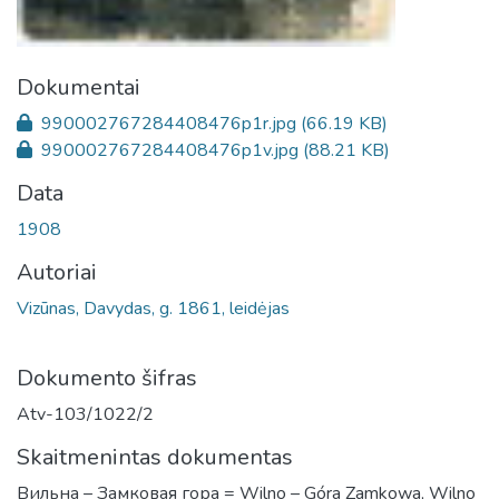
Dokumentai
990002767284408476p1r.jpg
(66.19 KB)
990002767284408476p1v.jpg
(88.21 KB)
Data
1908
Autoriai
Vizūnas, Davydas, g. 1861, leidėjas
Dokumento šifras
Atv-103/1022/2
Skaitmenintas dokumentas
Вильна – Замковая гора = Wilno – Góra Zamkowa, Wilno