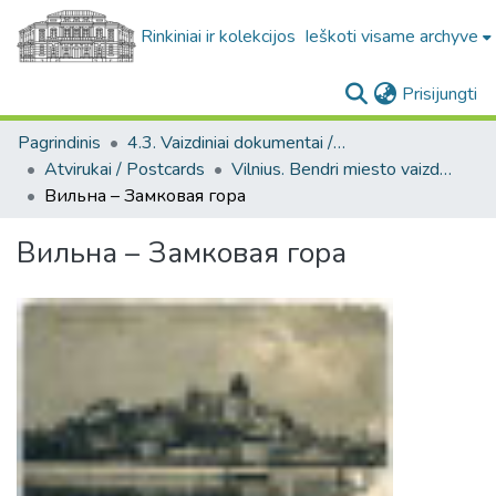
Rinkiniai ir kolekcijos
Ieškoti visame archyve
(c
Prisijungti
Pagrindinis
4.3. Vaizdiniai dokumentai / Visual documents
Atvirukai / Postcards
Vilnius. Bendri miesto vaizdai : miesto ir jo apylinkių fotografinių atvirukų rinkinys
Вильна – Замковая гора
Вильна – Замковая гора