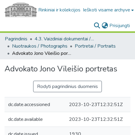
Rinkiniai ir kolekcijos
Ieškoti visame archyve
(c
Prisijungti
Pagrindinis
4.3. Vaizdiniai dokumentai / Visual documents
Nuotraukos / Photographs
Portretai / Portraits
Advokato Jono Vileišio portretas
Advokato Jono Vileišio portretas
Rodyti pagrindinius duomenis
dc.date.accessioned
2023-10-23T12:32:51Z
dc.date.available
2023-10-23T12:32:51Z
dc.date.issued
1930