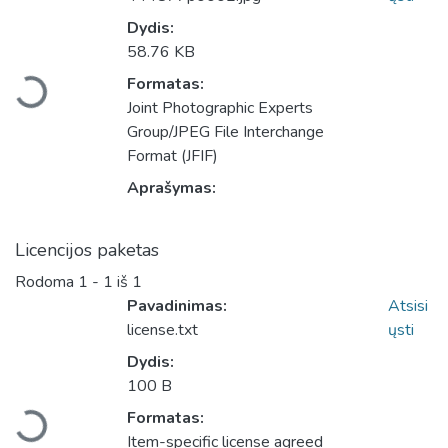
Dydis:
Įkeliama...
58.76 KB
Formatas:
Joint Photographic Experts
Group/JPEG File Interchange
Format (JFIF)
Aprašymas:
Licencijos paketas
Rodoma
1 - 1 iš 1
Pavadinimas:
Atsisi
license.txt
ųsti
Dydis:
Įkeliama...
100 B
Formatas:
Item-specific license agreed