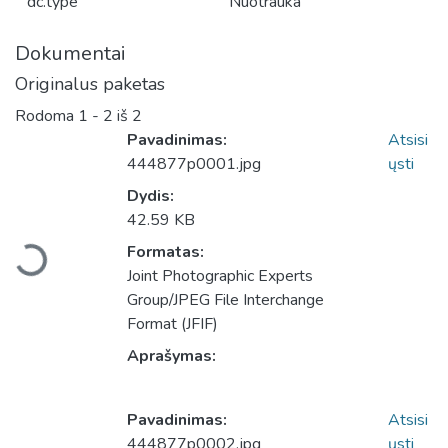
dc.type
Nuotrauka
Dokumentai
Originalus paketas
Rodoma
1 - 2 iš 2
Pavadinimas:
Atsisi
444877p0001.jpg
ųsti
Dydis:
Įkeliama...
42.59 KB
Formatas:
Joint Photographic Experts
Group/JPEG File Interchange
Format (JFIF)
Aprašymas:
Pavadinimas:
Atsisi
444877p0002.jpg
ųsti