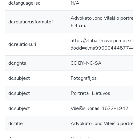
dc.language.iso
N/A
Advokato Jono Vileišio portretas,
dc.relation.isformatof
5.4 cm.
https://elaba-lmavb.primo.exlib
dc.relation.uri
docid=alma9900044487744
dc.rights
CC BY-NC-SA
dc.subject
Fotografijos
dc.subject
Portretai, Lietuvos
dc.subject
Vileišis, Jonas, 1872-1942
dc.title
Advokato Jono Vileišio portret