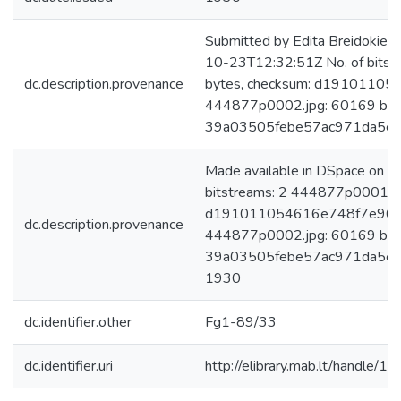
Submitted by Edita Breidokien
10-23T12:32:51Z No. of bits
dc.description.provenance
bytes, checksum: d1910110
444877p0002.jpg: 60169 byte
39a03505febe57ac971da5ec
Made available in DSpace on 
bitstreams: 2 444877p0001.jp
d191011054616e748f7e968
dc.description.provenance
444877p0002.jpg: 60169 byte
39a03505febe57ac971da5ec69
1930
dc.identifier.other
Fg1-89/33
dc.identifier.uri
http://elibrary.mab.lt/handle/1