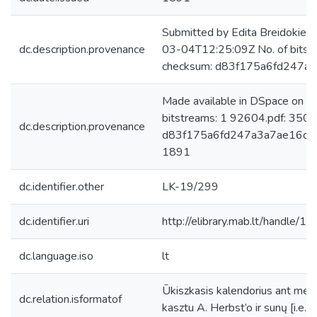
Submitted by Edita Breidokien
dc.description.provenance
03-04T12:25:09Z No. of bitst
checksum: d83f175a6fd247a
Made available in DSpace on 
bitstreams: 1 92604.pdf: 350
dc.description.provenance
d83f175a6fd247a3a7ae16d8c4
1891
dc.identifier.other
LK-19/299
dc.identifier.uri
http://elibrary.mab.lt/handle/1
dc.language.iso
lt
Ūkiszkasis kalendorius ant metų .
dc.relation.isformatof
kasztu A. Herbst’o ir sunų [i.e