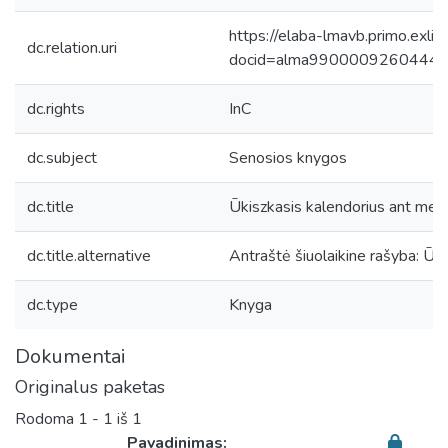
https://elaba-lmavb.primo.exlib
dc.relation.uri
docid=alma9900009260444
dc.rights
InC
dc.subject
Senosios knygos
dc.title
Ūkiszkasis kalendorius ant metų 
dc.title.alternative
Antraštė šiuolaikine rašyba: Ūki
dc.type
Knyga
Dokumentai
Originalus paketas
Rodoma
1 - 1 iš 1
Pavadinimas: