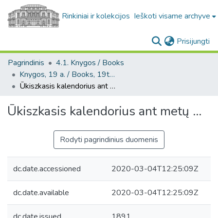
Rinkiniai ir kolekcijos
Ieškoti visame archyve
(c
Prisijungti
Pagrindinis
4.1. Knygos / Books
Knygos, 19 a. / Books, 19th century
Ūkiszkasis kalendorius ant metų ...
Ūkiszkasis kalendorius ant metų ...
Rodyti pagrindinius duomenis
dc.date.accessioned
2020-03-04T12:25:09Z
dc.date.available
2020-03-04T12:25:09Z
dc.date.issued
1891