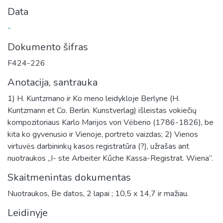
Data
-
Dokumento šifras
F424-226
Anotacija, santrauka
1) H. Kuntzmano ir Ko meno leidykloje Berlyne (H.
Kuntzmann et Co. Berlin. Kunstverlag) išleistas vokiečių
kompozitoriaus Karlo Marijos von Vėberio (1786-1826), be
kita ko gyvenusio ir Vienoje, portreto vaizdas; 2) Vienos
virtuvės darbininkų kasos registratūra (?), užrašas ant
nuotraukos „I- ste Arbeiter Kűche Kassa-Registrat. Wiena“.
Skaitmenintas dokumentas
Nuotraukos, Be datos, 2 lapai ; 10,5 x 14,7 ir mažiau.
Leidinyje