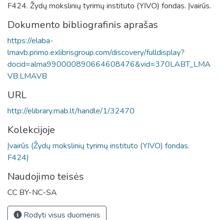
F424. Žydų mokslinių tyrimų instituto (YIVO) fondas. Įvairūs.
Dokumento bibliografinis aprašas
https://elaba-
lmavb.primo.exlibrisgroup.com/discovery/fulldisplay?
docid=alma990000890664608476&vid=370LABT_LMA
VB:LMAVB
URL
http://elibrary.mab.lt/handle/1/32470
Kolekcijoje
Įvairūs (Žydų mokslinių tyrimų instituto (YIVO) fondas.
F424)
Naudojimo teisės
CC BY-NC-SA
Rodyti visus duomenis