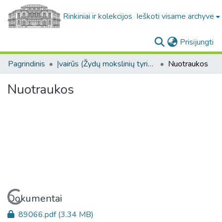
Rinkiniai ir kolekcijos
Ieškoti visame archyve
(c
Prisijungti
Pagrindinis
Įvairūs (Žydų mokslinių tyrimų instituto (YIVO) fondas. F424)
Nuotraukos
Nuotraukos
Įkeliama...
Dokumentai
89066.pdf
(3.34 MB)