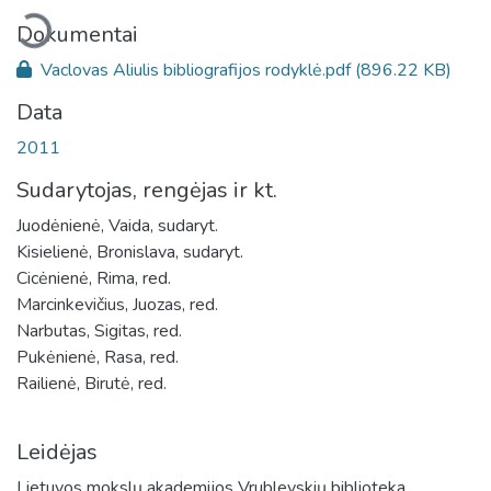
Įkeliama...
Dokumentai
Vaclovas Aliulis bibliografijos rodyklė.pdf
(896.22 KB)
Data
2011
Sudarytojas, rengėjas ir kt.
Juodėnienė, Vaida, sudaryt.
Kisielienė, Bronislava, sudaryt.
Cicėnienė, Rima, red.
Marcinkevičius, Juozas, red.
Narbutas, Sigitas, red.
Pukėnienė, Rasa, red.
Railienė, Birutė, red.
Leidėjas
Lietuvos mokslų akademijos Vrublevskių biblioteka