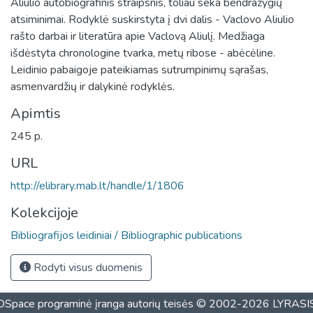
Aliulio autobiografinis straipsnis, toliau seka bendražygių
atsiminimai. Rodyklė suskirstyta į dvi dalis - Vaclovo Aliulio
rašto darbai ir literatūra apie Vaclovą Aliulį. Medžiaga
išdėstyta chronologine tvarka, metų ribose - abėcėline.
Leidinio pabaigoje pateikiamas sutrumpinimų sąrašas,
asmenvardžių ir dalykinė rodyklės.
Apimtis
245 p.
URL
http://elibrary.mab.lt/handle/1/1806
Kolekcijoje
Bibliografijos leidiniai / Bibliographic publications
Rodyti visus duomenis
DSpace programinė įranga
autorių teisės © 2002-2026
LYRASI