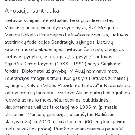
Anotacija, santrauka
Lietuvos kunigas intelektualas, teologijos licenciatas,
Vilniaus marijonų vienuolyno vyresnysis, Švč. Mergelės
Marijos Nekalto Prasidėjimo bažnyčios rezidentas, Lietuvos
ateitininkų federacijos Sendraugių sąjungos, Lietuvių
katalikų mokslo akademijos, Lietuvos žurnalistų draugijos,
Lietuvos gydytojų asociacijos „Už gyvybę“ Lietuvos
Sąjūdžio Seimo tarybos (1988 - 1992) narys. Sugiharos
fondas „Diplomatai už gyvybę“ V. Aliulį nominavo metų
Tolerancijos žmogaus titului. Kunigas yra Lietuvos žurnalistų
sąjungos „Kelyje į Vilties Prezidento Lietuvą“ ir Nacionalinės
kalbos premijų laureatas. Vaclovo Aliulio darbų bibliografijos
rodyklė apima jo mokslinės, religinės, publicistinės,
visuomeninės veiklos laikotarpį nuo 1936 m. (pirmasis
straipsnis ,,Marijonų gimnazija'', pasirašytas Radišiaus
slapyvardžiu) iki 2010 m. birželio mėn. (66-erių kunigavimo
metų sukakties proga). Pradžioje spausdinamas paties V.