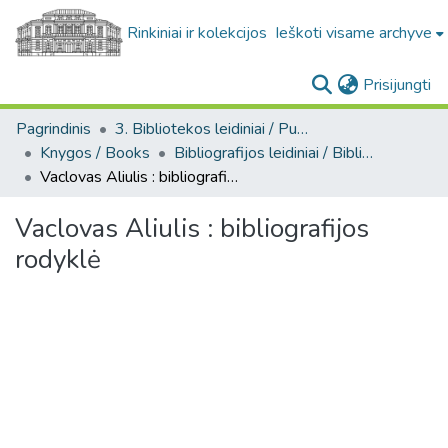
Rinkiniai ir kolekcijos
Ieškoti visame archyve
(c
Prisijungti
Pagrindinis
3. Bibliotekos leidiniai / Publications of the Library
Knygos / Books
Bibliografijos leidiniai / Bibliographic publications
Vaclovas Aliulis : bibliografijos rodyklė
Vaclovas Aliulis : bibliografijos
rodyklė