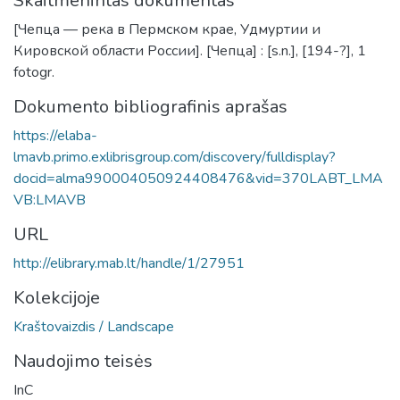
Skaitmenintas dokumentas
[Чепца — река в Пермском крае, Удмуртии и
Кировской области России]. [Чепца] : [s.n.], [194-?], 1
fotogr.
Dokumento bibliografinis aprašas
https://elaba-
lmavb.primo.exlibrisgroup.com/discovery/fulldisplay?
docid=alma990004050924408476&vid=370LABT_LMA
VB:LMAVB
URL
http://elibrary.mab.lt/handle/1/27951
Kolekcijoje
Kraštovaizdis / Landscape
Naudojimo teisės
InC