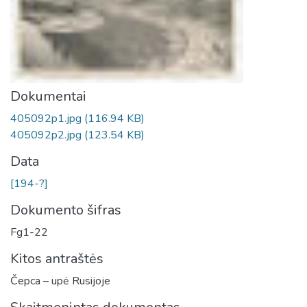
Dokumentai
405092p1.jpg
(116.94 KB)
405092p2.jpg
(123.54 KB)
Data
[194-?]
Dokumento šifras
Fg1-22
Kitos antraštės
Čepca – upė Rusijoje