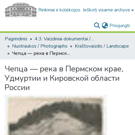
Rinkiniai ir kolekcijos
Ieškoti visame archyve
(c
Prisijungti
Pagrindinis
4.3. Vaizdiniai dokumentai / Visual documents
Nuotraukos / Photographs
Kraštovaizdis / Landscape
Чепца — река в Пермском крае, Удмуртии и Кировской области России
Чепца — река в Пермском крае,
Удмуртии и Кировской области
России