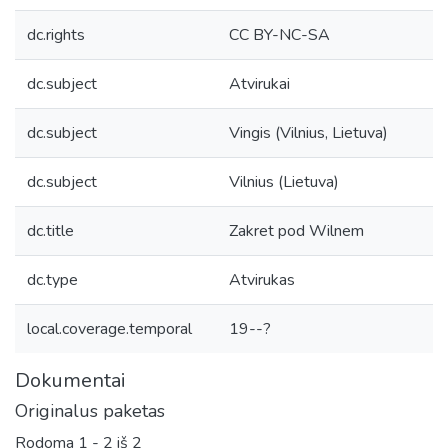
dc.rights
CC BY-NC-SA
dc.subject
Atvirukai
dc.subject
Vingis (Vilnius, Lietuva)
dc.subject
Vilnius (Lietuva)
dc.title
Zakret pod Wilnem
dc.type
Atvirukas
local.coverage.temporal
19--?
Dokumentai
Originalus paketas
Rodoma
1 - 2 iš 2