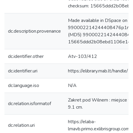
checksum: 15665ddd2b08eb
Made available in DSpace on 
990002214244408476p1r.jpg:
dc.description.provenance
(MD5) 990002214244408476p1
15665ddd2b08ebd1106e14b
dc.identifier.other
Atv-103/412
dc.identifier.uri
https://elibrary.mab.lt/handle/
dc.language.iso
N/A
Zakret pod Wilnem : miejsce wyci
dc.relation.isformatof
9.1 cm.
https://elaba-
dc.relation.uri
lmavb.primo.exlibrisgroup.