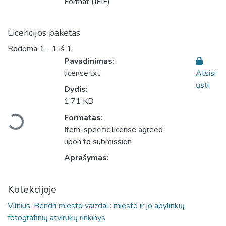
Format (JFIF)
Licencijos paketas
Rodoma
1 - 1 iš 1
Pavadinimas:
license.txt
Atsisi
ųsti
Dydis:
Įkeliama...
1.71 KB
Formatas:
Item-specific license agreed
upon to submission
Aprašymas:
Kolekcijoje
Vilnius. Bendri miesto vaizdai : miesto ir jo apylinkių
fotografinių atvirukų rinkinys