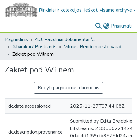
Rinkiniai ir kolekcijos
Ieškoti visame archyve
(c
Prisijungti
Pagrindinis
4.3. Vaizdiniai dokumentai / Visual documents
Atvirukai / Postcards
Vilnius. Bendri miesto vaizdai : miesto ir jo apylinkių fotografinių atvirukų rinkinys
Zakret pod Wilnem
Zakret pod Wilnem
Rodyti pagrindinius duomenis
dc.date.accessioned
2025-11-27T07:44:08Z
Submitted by Edita Breidokien
bitstreams: 2 9900022142444
dc.description.provenance
0dac4d1f89cfb9575fd24aeca