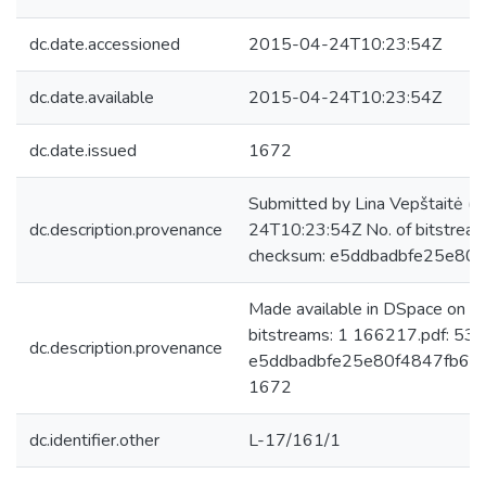
dc.date.accessioned
2015-04-24T10:23:54Z
dc.date.available
2015-04-24T10:23:54Z
dc.date.issued
1672
Submitted by Lina Vepštaitė (
dc.description.provenance
24T10:23:54Z No. of bitstrea
checksum: e5ddbadbfe25e80
Made available in DSpace on 
bitstreams: 1 166217.pdf: 53
dc.description.provenance
e5ddbadbfe25e80f4847fb64f6
1672
dc.identifier.other
L-17/161/1