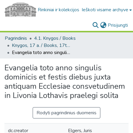
Rinkiniai ir kolekcijos
Ieškoti visame archyve
(c
Prisijungti
Pagrindinis
4.1. Knygos / Books
Knygos, 17 a. / Books, 17th century
Evangelia toto anno singulis dominicis et festis diebus juxta antiquam Ecclesiae consvetudinem in Livonia Lothavis praelegi solita
Evangelia toto anno singulis
dominicis et festis diebus juxta
antiquam Ecclesiae consvetudinem
in Livonia Lothavis praelegi solita
Rodyti pagrindinius duomenis
dc.creator
Elgers, Juris