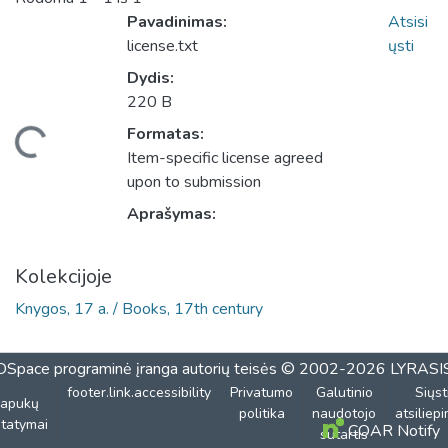
Pavadinimas:
Atsisi
license.txt
ųsti
Dydis:
220 B
Formatas:
Įkeliama...
Item-specific license agreed
upon to submission
Aprašymas:
Kolekcijoje
Knygos, 17 a. / Books, 17th century
DSpace programinė įranga
autorių teisės © 2002-2026
LYRASI
footer.link.accessibility
Privatumo
Galutinio
Siųst
lapukų
politika
naudotojo
atsiliep
tatymai
COAR Notify
sutartis