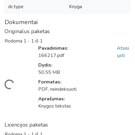
dc.type
Knyga
Dokumentai
Originalus paketas
Rodoma
1 - 1 iš 1
Pavadinimas:
Atsisi
166217.pdf
ųsti
Dydis:
50.55 MB
Formatas:
Įkeliama...
PDF, neindeksuoti
Aprašymas:
Knygos tekstas
Licencijos paketas
Rodoma
1 - 1 iš 1