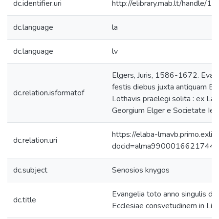
dc.identifier.uri
http://elibrary.mab.lt/handle/1
dc.language
la
dc.language
lv
Elgers, Juris, 1586-1672. Evang
festis diebus juxta antiquam Ec
dc.relation.isformatof
Lothavis praelegi solita : ex Lat
Georgium Elger e Societate Iesu 
https://elaba-lmavb.primo.exlib
dc.relation.uri
docid=alma9900016621744
dc.subject
Senosios knygos
Evangelia toto anno singulis dom
dc.title
Ecclesiae consvetudinem in Livo