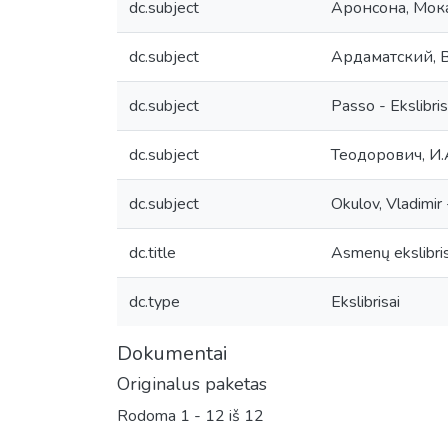
dc.subject
Аронсонa, Мокa 
dc.subject
Ардаматский, В
dc.subject
Passo - Ekslibris
dc.subject
Теодорович, И.А.
dc.subject
Okulov, Vladimir -
dc.title
Asmenų ekslibr
dc.type
Ekslibrisai
Dokumentai
Originalus paketas
Rodoma
1 - 12 iš 12