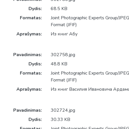
Dydis:
68.5 KB
Formatas:
Joint Photographic Experts Group/JPEG 
Format (JFIF)
Aprašymas:
Из книг Абу
Pavadinimas:
302758.jpg
Dydis:
48.8 KB
Formatas:
Joint Photographic Experts Group/JPEG 
Format (JFIF)
Aprašymas:
Из книг Василия Ивановича Ардам
Pavadinimas:
302724.jpg
Dydis:
30.33 KB
Formatas:
Joint Photographic Experts Group/JPEG 