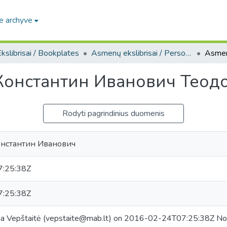
e archyve
kslibrisai / Bookplates
Asmenų ekslibrisai / Personal bookplates
/ Константин Иванович Тео
Rodyti pagrindinius duomenis
онстантин Иванович
:25:38Z
:25:38Z
na Vepštaitė (vepstaite@mab.lt) on 2016-02-24T07:25:38Z No.