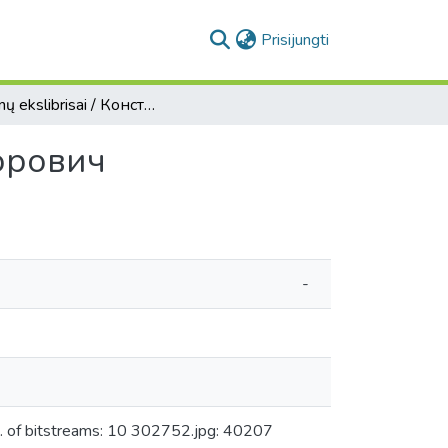
(current)
Prisijungti
Asmenų ekslibrisai / Константин Иванович Теодорович
дорович
-
 of bitstreams: 10 302752.jpg: 40207