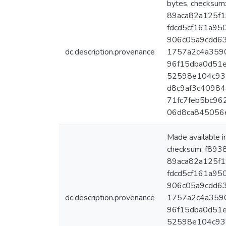
bytes, checksu
89aca82a125f19
fdcd5cf161a950
906c05a9cdd63
dc.description.provenance
1757a2c4a3590
96f15dba0d51e
52598e104c937
d8c9af3c40984
71fc7feb5bc962
06d8ca845056
Made available 
checksum: f893
89aca82a125f19
fdcd5cf161a950
906c05a9cdd63
dc.description.provenance
1757a2c4a3590
96f15dba0d51e
52598e104c937