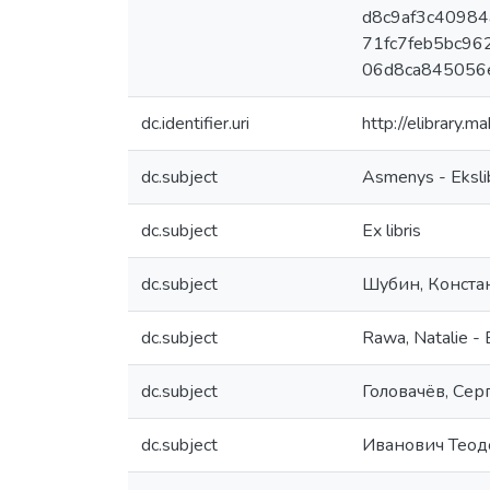
d8c9af3c40984
71fc7feb5bc962
06d8ca845056
dc.identifier.uri
http://elibrary.
dc.subject
Asmenys - Ekslib
dc.subject
Ex libris
dc.subject
Шубин, Констант
dc.subject
Rawa, Natalie - E
dc.subject
Головачёв, Серге
dc.subject
Иванович Теодор