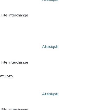
File Interchange
Atsisiųsti
File Interchange
атского
Atsisiųsti
File Interchange