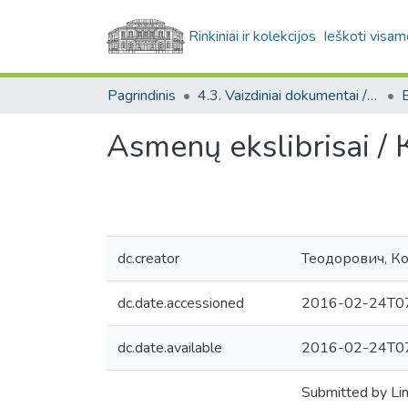
Rinkiniai ir kolekcijos
Ieškoti visam
Pagrindinis
4.3. Vaizdiniai dokumentai / Visual documents
E
Asmenų ekslibrisai 
dc.creator
Теодорович, К
dc.date.accessioned
2016-02-24T07
dc.date.available
2016-02-24T07
Submitted by Li