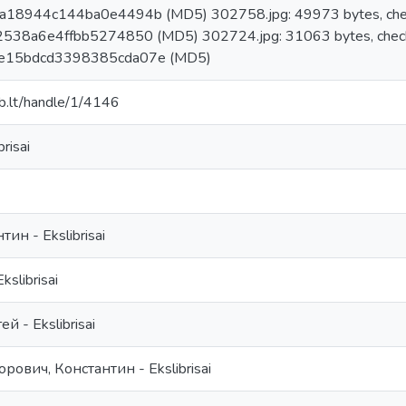
a18944c144ba0e4494b (MD5) 302758.jpg: 49973 bytes, che
538a6e4ffbb5274850 (MD5) 302724.jpg: 31063 bytes, chec
e15bdcd3398385cda07e (MD5)
mab.lt/handle/1/4146
risai
ин - Ekslibrisai
kslibrisai
й - Ekslibrisai
ович, Константин - Ekslibrisai