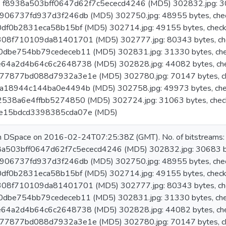
m: f8938a503bff0647d62f7c5ececd4246 (MD5) 302832.jpg: 30
06737fd937d3f246db (MD5) 302750.jpg: 48955 bytes, che
df0b2831eca58b15bf (MD5) 302714.jpg: 49155 bytes, chec
08f710109da81401701 (MD5) 302777.jpg: 80343 bytes, ch
dbe754bb79cedeceb11 (MD5) 302831.jpg: 31330 bytes, che
64a2d4b64c6c2648738 (MD5) 302828.jpg: 44082 bytes, ch
7877bd088d7932a3e1e (MD5) 302780.jpg: 70147 bytes, c
a18944c144ba0e4494b (MD5) 302758.jpg: 49973 bytes, che
538a6e4ffbb5274850 (MD5) 302724.jpg: 31063 bytes, chec
e15bdcd3398385cda07e (MD5)
in DSpace on 2016-02-24T07:25:38Z (GMT). No. of bitstreams
8a503bff0647d62f7c5ececd4246 (MD5) 302832.jpg: 30683 by
06737fd937d3f246db (MD5) 302750.jpg: 48955 bytes, che
df0b2831eca58b15bf (MD5) 302714.jpg: 49155 bytes, chec
08f710109da81401701 (MD5) 302777.jpg: 80343 bytes, ch
dbe754bb79cedeceb11 (MD5) 302831.jpg: 31330 bytes, che
64a2d4b64c6c2648738 (MD5) 302828.jpg: 44082 bytes, ch
7877bd088d7932a3e1e (MD5) 302780.jpg: 70147 bytes, c