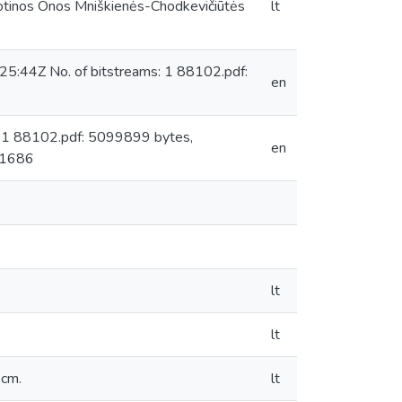
 motinos Onos Mniškienės-Chodkevičiūtės
lt
25:44Z No. of bitstreams: 1 88102.pdf:
en
: 1 88102.pdf: 5099899 bytes,
en
 1686
lt
lt
 cm.
lt