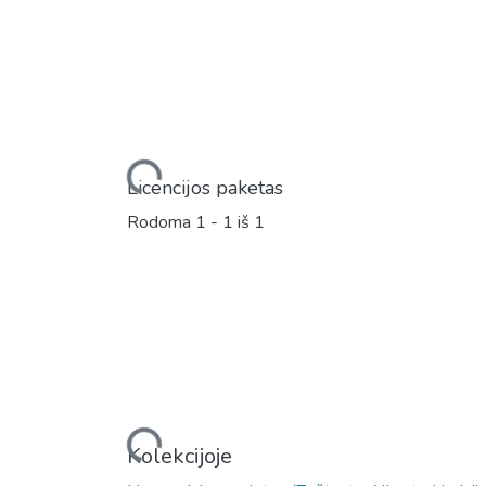
Įkeliama...
Licencijos paketas
Rodoma
1 - 1 iš 1
Įkeliama...
Kolekcijoje