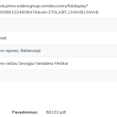
avb.primo.exlibrisgroup.com/discovery/fulldisplay?
0000881024608476&vid=370LABT_LMAVB:LMAVB
ija)
o rajonas, Baltarusija)
no raštas Georgijui Vandalinui Mniškai
Pavadinimas:
88102.pdf