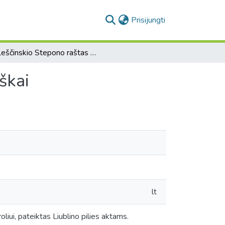
(current)
Prisijungti
Leščinskio Stepono raštas Georgijui Vandalinui Mniškai
škai
lt
liui, pateiktas Liublino pilies aktams.