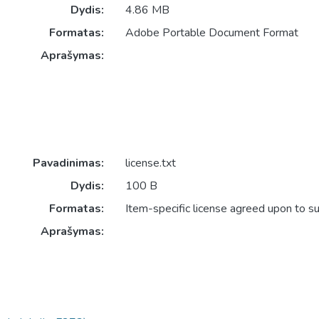
Dydis:
4.86 MB
Formatas:
Adobe Portable Document Format
Aprašymas:
Pavadinimas:
license.txt
Dydis:
100 B
Formatas:
Item-specific license agreed upon to s
Aprašymas: