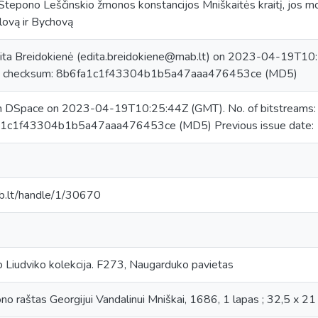
 Stepono Leščinskio žmonos konstancijos Mniškaitės kraitį, jos
lovą ir Bychovą
ita Breidokienė (edita.breidokiene@mab.lt) on 2023-04-19T10:
, checksum: 8b6fa1c1f43304b1b5a47aaa476453ce (MD5)
in DSpace on 2023-04-19T10:25:44Z (GMT). No. of bitstreams
a1c1f43304b1b5a47aaa476453ce (MD5) Previous issue date:
mab.lt/handle/1/30670
 Liudviko kolekcija. F273, Naugarduko pavietas
no raštas Georgijui Vandalinui Mniškai, 1686, 1 lapas ; 32,5 x 21