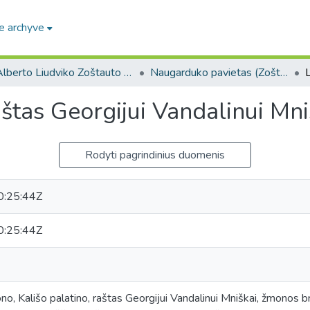
e archyve
Alberto Liudviko Zoštauto kolekcija. F273
Naugarduko pavietas (Zoštauto Alberto Liudviko kolekcija. F273)
štas Georgijui Vandalinui Mni
Rodyti pagrindinius duomenis
:25:44Z
:25:44Z
o, Kališo palatino, raštas Georgijui Vandalinui Mniškai, žmonos bro