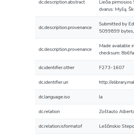
dc.description.abstract
Liečia pirmosios
dvarus: Myšą, Šk
Submitted by Ed
dc.description.provenance
5099899 bytes
Made available 
dc.description.provenance
checksum: 8b6f
dc.identifier.other
F273-1607
dc.identifier.uri
http://elibrary.
dc.language.iso
la
dc.relation
Zoštauto Alberto
dc.relation.isformatof
Leščinskio Stepo