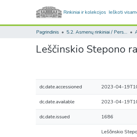
Rinkiniai ir kolekcijos
Ieškoti visam
Pagrindinis
5.2. Asmenų rinkiniai / Personal collections
Leščinskio Stepono ra
dc.date.accessioned
2023-04-19T10
dc.date.available
2023-04-19T10
dc.date.issued
1686
Leščinskio Stepon