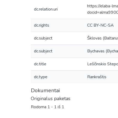
https://elaba-lm
dc.relation.uri
docid=alma99
dc.rights
CC BY-NC-SA
dc.subject
Šklovas (Baltarus
dc.subject
Bychavas (Bychav
dc.title
Leščinskio Stepo
dc.type
Rankraštis
Dokumentai
Originalus paketas
Rodoma
1 - 1 iš 1