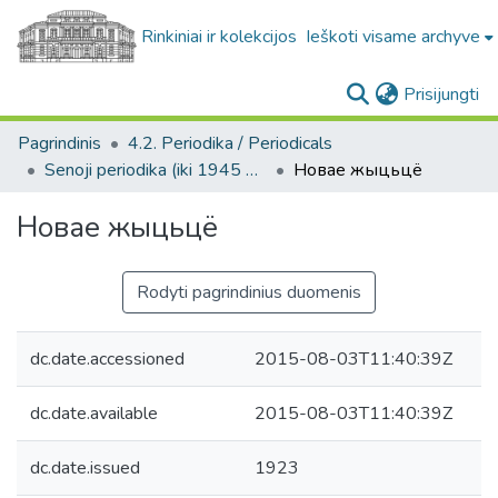
Rinkiniai ir kolekcijos
Ieškoti visame archyve
(c
Prisijungti
Pagrindinis
4.2. Periodika / Periodicals
Senoji periodika (iki 1945 m.) / Old periodicals (pre-1945)
Новае жыцьцë
Новае жыцьцë
Rodyti pagrindinius duomenis
dc.date.accessioned
2015-08-03T11:40:39Z
dc.date.available
2015-08-03T11:40:39Z
dc.date.issued
1923