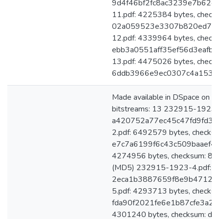
9d4f46bf2fc8ac3239e7b62c
11.pdf: 4225384 bytes, check
02a059523e3307b820ed784
12.pdf: 4339964 bytes, check
ebb3a0551aff35ef56d3eafb
13.pdf: 4475026 bytes, check
6ddb3966e9ec0307c4a1534
Made available in DSpace on 
bitstreams: 13 232915-1923-
a420752a77ec45c47fd9fd34
2.pdf: 6492579 bytes, checks
e7c7a6199f6c43c509baaef49
4274956 bytes, checksum: 
(MD5) 232915-1923-4.pdf: 6
2eca1b3887659f8e9b4712eb
5.pdf: 4293713 bytes, checks
fda90f2021fe6e1b87cfe3a28
4301240 bytes, checksum: 