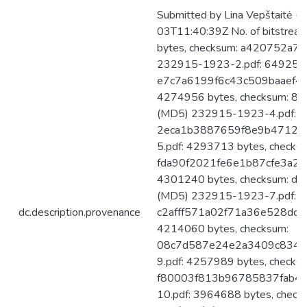
Submitted by Lina Vepštaitė (
03T11:40:39Z No. of bitstre
bytes, checksum: a420752a
232915-1923-2.pdf: 6492579
e7c7a6199f6c43c509baaef49
4274956 bytes, checksum: 
(MD5) 232915-1923-4.pdf: 6
2eca1b3887659f8e9b4712eb
5.pdf: 4293713 bytes, checks
fda90f2021fe6e1b87cfe3a28
4301240 bytes, checksum: 
(MD5) 232915-1923-7.pdf: 4
dc.description.provenance
c2afff571a02f71a36e528dce
4214060 bytes, checksum:
08c7d587e24e2a3409c8343
9.pdf: 4257989 bytes, checks
f80003f813b96785837fab49
10.pdf: 3964688 bytes, check