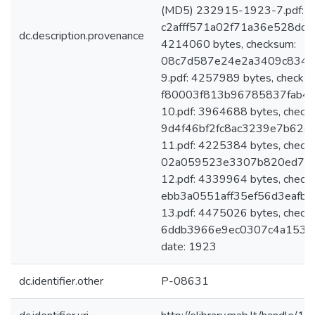
(MD5) 232915-1923-7.pdf: 4
c2afff571a02f71a36e528dce
dc.description.provenance
4214060 bytes, checksum:
08c7d587e24e2a3409c8343
9.pdf: 4257989 bytes, checks
f80003f813b96785837fab49
10.pdf: 3964688 bytes, check
9d4f46bf2fc8ac3239e7b62c
11.pdf: 4225384 bytes, check
02a059523e3307b820ed784
12.pdf: 4339964 bytes, check
ebb3a0551aff35ef56d3eafb
13.pdf: 4475026 bytes, check
6ddb3966e9ec0307c4a153432
date: 1923
dc.identifier.other
P-08631