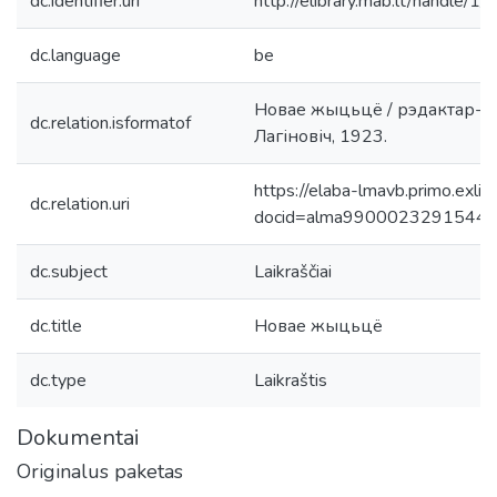
dc.identifier.uri
http://elibrary.mab.lt/handle/1
dc.language
be
Новае жыцьцë / рэдактар-выд
dc.relation.isformatof
Лагіновіч, 1923.
https://elaba-lmavb.primo.exlib
dc.relation.uri
docid=alma9900023291544
dc.subject
Laikraščiai
dc.title
Новае жыцьцë
dc.type
Laikraštis
Dokumentai
Originalus paketas