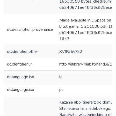
16630959 bytes, checksum:
d5240671ee48f36c825ecedc
Made available in DSpace on 
bitstreams: 1 211008.pdf: 16
dc.description.provenance
d5240671ee48f36c825ecedc17
1643
dc.identifier.other
XVII/356/22
dc.identifier.uri
http://elibrary.mab.lt/handle/1
dc.language.iso
la
dc.language.iso
pl
Kazanie abo itinerarz do domu wi
Stanisława Iana Izdebskiego, re
Radziwiła, wisztynieckiego etc. 