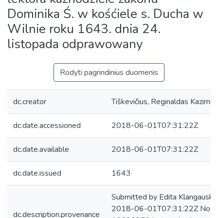
Dominika Ś. w kośćiele s. Ducha w
Wilnie roku 1643. dnia 24.
listopada odprawowany
Rodyti pagrindinius duomenis
dc.creator
Tiškevičius, Reginaldas Kazimie
dc.date.accessioned
2018-06-01T07:31:22Z
dc.date.available
2018-06-01T07:31:22Z
dc.date.issued
1643
Submitted by Edita Klangauskai
2018-06-01T07:31:22Z No. of 
dc.description.provenance