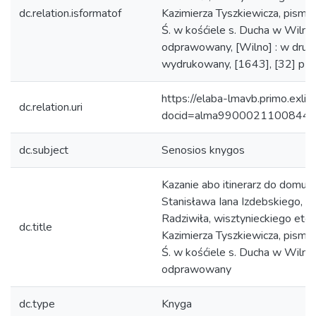
dc.relation.isformatof
Kazimierza Tyszkiewicza, pisma
Ś. w kośćiele s. Ducha w Wilnie
odprawowany, [Wilno] : w druka
wydrukowany, [1643], [32] p : her
https://elaba-lmavb.primo.exlib
dc.relation.uri
docid=alma9900021100844
dc.subject
Senosios knygos
Kazanie abo itinerarz do domu wi
Stanisława Iana Izdebskiego, re
Radziwiła, wisztynieckiego etc. 
dc.title
Kazimierza Tyszkiewicza, pisma
Ś. w kośćiele s. Ducha w Wilnie
odprawowany
dc.type
Knyga