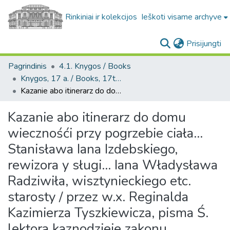
Rinkiniai ir kolekcijos
Ieškoti visame archyve
(c
Prisijungti
Pagrindinis
4.1. Knygos / Books
Knygos, 17 a. / Books, 17th century
Kazanie abo itinerarz do domu wiecznośći przy pogrzebie ciała... Stanisława Iana Izdebskiego, rewizora y sługi... Iana Władysława Radziwiła, wisztynieckiego etc. starosty / przez w.x. Reginalda Kazimierza Tyszkiewicza, pisma Ś. lektora kaznodzieie zakonu Dominika Ś. w kośćiele s. Ducha w Wilnie roku 1643. dnia 24. listopada odprawowany
Kazanie abo itinerarz do domu
wiecznośći przy pogrzebie ciała...
Stanisława Iana Izdebskiego,
rewizora y sługi... Iana Władysława
Radziwiła, wisztynieckiego etc.
starosty / przez w.x. Reginalda
Kazimierza Tyszkiewicza, pisma Ś.
lektora kaznodzieie zakonu