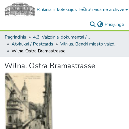
Rinkiniai ir kolekcijos
Ieškoti visame archyve
(c
Prisijungti
Pagrindinis
4.3. Vaizdiniai dokumentai / Visual documents
Atvirukai / Postcards
Vilnius. Bendri miesto vaizdai : miesto ir jo apylinkių fotografinių atvirukų rinkinys
Wilna. Ostra Bramastrasse
Wilna. Ostra Bramastrasse