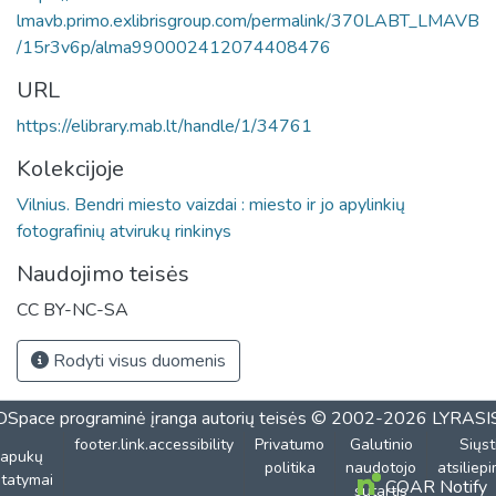
lmavb.primo.exlibrisgroup.com/permalink/370LABT_LMAVB
/15r3v6p/alma990002412074408476
URL
https://elibrary.mab.lt/handle/1/34761
Kolekcijoje
Vilnius. Bendri miesto vaizdai : miesto ir jo apylinkių
fotografinių atvirukų rinkinys
Naudojimo teisės
CC BY-NC-SA
Rodyti visus duomenis
DSpace programinė įranga
autorių teisės © 2002-2026
LYRASI
footer.link.accessibility
Privatumo
Galutinio
Siųst
lapukų
politika
naudotojo
atsiliep
tatymai
COAR Notify
sutartis