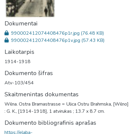
Dokumentai
990002412074408476p1r.jpg
(76.48 KB)
990002412074408476p1v.jpg
(57.43 KB)
Laikotarpis
1914-1918
Dokumento šifras
Atv-103/454
Skaitmenintas dokumentas
Wilna. Ostra Bramastrasse = Ulica Ostru Brahmska, [Wilno]
: G. K., [1914-1918], 1 atvirukas ; 13.7 x 8.7 cm.
Dokumento bibliografinis aprašas
https://elaba-