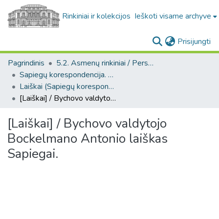
Rinkiniai ir kolekcijos
Ieškoti visame archyve
(c
Prisijungti
Pagrindinis
5.2. Asmenų rinkiniai / Personal collections
Sapiegų korespondencija. F139
Laiškai (Sapiegų korespondencija. F139)
[Laiškai] / Bychovo valdytojo Bockelmano Antonio laiškas Sapiegai.
[Laiškai] / Bychovo valdytojo
Bockelmano Antonio laiškas
Sapiegai.