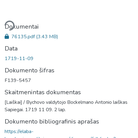
liama...
Dokumentai
76135.pdf
(3.43 MB)
Data
1719-11-09
Dokumento šifras
F139-5457
Skaitmenintas dokumentas
[Laiškai] / Bychovo valdytojo Bockelmano Antonio laiškas
Sapiegai. 1719 11 09. 2 lap.
Dokumento bibliografinis aprašas
https://elaba-