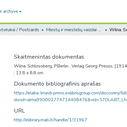
e archyve
tvirukai / Postcards
Miestų ir miestelių vaizdai atvirukuose / Postcard views of cities and towns
Wilna. S
Skaitmenintas dokumentas
Wilna. Schlossberg, PBerlin : Verlag Georg Preuss, [191
; 13.8 x 8.8 cm.
Dokumento bibliografinis aprašas
https://elaba-lmavb.primo.exlibrisgroup.com/discovery/ful
docid=alma990002774714408476&vid=370LABT_L
URL
http://elibrary.mab.lt/handle/1/31967