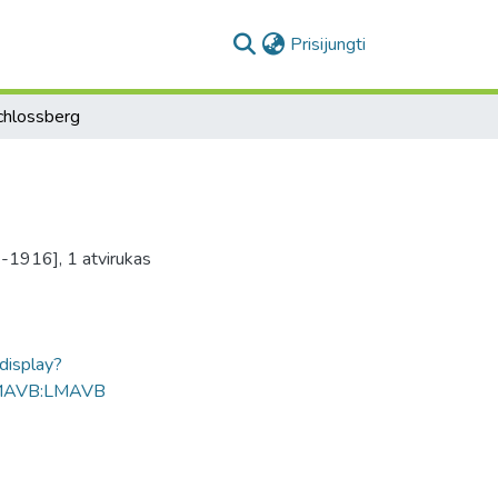
(current)
Prisijungti
chlossberg
4-1916], 1 atvirukas
ldisplay?
MAVB:LMAVB