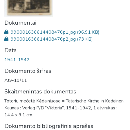
Dokumentai
990001636614408476p1.jpg
(96.91 KB)
990001636614408476p2.jpg
(73 KB)
Data
1941-1942
Dokumento šifras
Atv-19/11
Skaitmenintas dokumentas
Totorių mečetė Kėdainiuose = Tatarische Kirche in Kedainen,
Kaunas : Verlag P/B "Viktoria", 1941-1942, 1 atvirukas ;
14.4 x 9.1 cm.
Dokumento bibliografinis aprašas