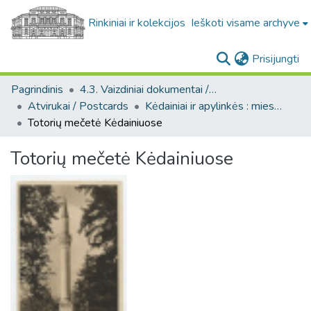
Rinkiniai ir kolekcijos
Ieškoti visame archyve
(c
Prisijungti
Pagrindinis
4.3. Vaizdiniai dokumentai / Visual documents
Atvirukai / Postcards
Kėdainiai ir apylinkės : miesto ir jo apylinkių fotografinių atvirukų rinkinys, [1910-1989]
Totorių mečetė Kėdainiuose
Totorių mečetė Kėdainiuose