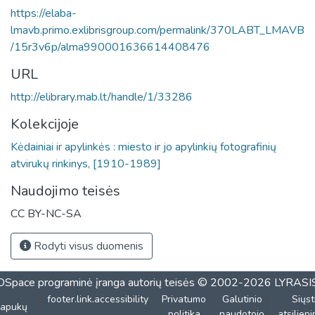
https://elaba-
lmavb.primo.exlibrisgroup.com/permalink/370LABT_LMAVB
/15r3v6p/alma990001636614408476
URL
http://elibrary.mab.lt/handle/1/33286
Kolekcijoje
Kėdainiai ir apylinkės : miesto ir jo apylinkių fotografinių
atvirukų rinkinys, [1910-1989]
Naudojimo teisės
CC BY-NC-SA
Rodyti visus duomenis
DSpace programinė įranga
autorių teisės © 2002-2026
LYRASI
footer.link.accessibility
Privatumo
Galutinio
Siųst
lapukų
politika
naudotojo
atsiliep