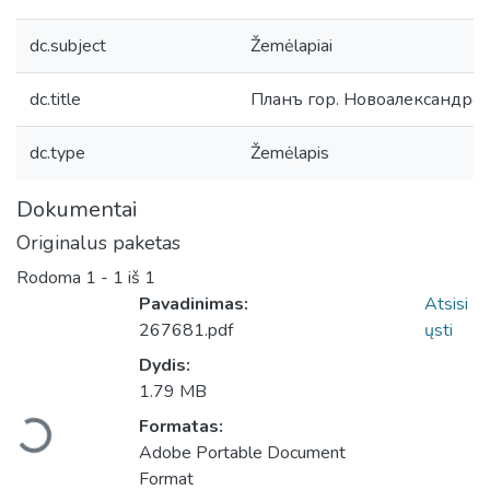
dc.subject
Žemėlapiai
dc.title
Планъ гор. Новоалександров
dc.type
Žemėlapis
Dokumentai
Originalus paketas
Rodoma
1 - 1 iš 1
Pavadinimas:
Atsisi
267681.pdf
ųsti
Dydis:
keliama...
1.79 MB
Formatas:
Adobe Portable Document
Format