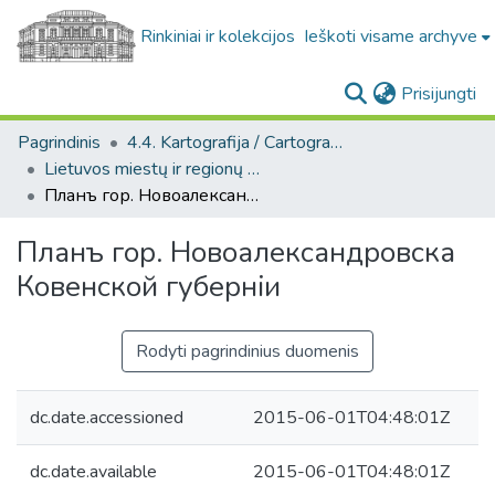
Rinkiniai ir kolekcijos
Ieškoti visame archyve
(c
Prisijungti
Pagrindinis
4.4. Kartografija / Cartography
Lietuvos miestų ir regionų žemėlapiai / Maps of Lithuanian cities and towns
Планъ гор. Новоалександровска Ковенской губернiи
Планъ гор. Новоалександровска
Ковенской губернiи
Rodyti pagrindinius duomenis
dc.date.accessioned
2015-06-01T04:48:01Z
dc.date.available
2015-06-01T04:48:01Z