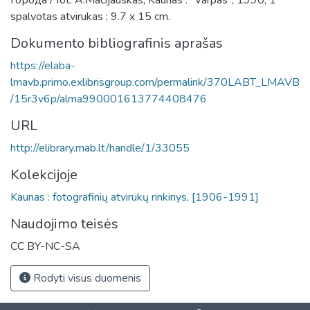
города / fot. A.Macijauskas, Kaunas : "Varpas", 1990, 1
spalvotas atvirukas ; 9.7 x 15 cm.
Dokumento bibliografinis aprašas
https://elaba-
lmavb.primo.exlibrisgroup.com/permalink/370LABT_LMAVB
/15r3v6p/alma990001613774408476
URL
http://elibrary.mab.lt/handle/1/33055
Kolekcijoje
Kaunas : fotografinių atvirukų rinkinys, [1906-1991]
Naudojimo teisės
CC BY-NC-SA
Rodyti visus duomenis