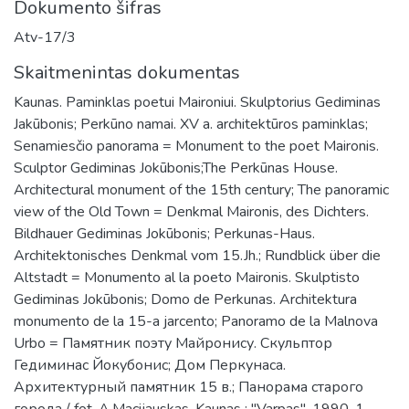
Dokumento šifras
Atv-17/3
Skaitmenintas dokumentas
Kaunas. Paminklas poetui Maironiui. Skulptorius Gediminas
Jakūbonis; Perkūno namai. XV a. architektūros paminklas;
Senamiesčio panorama = Monument to the poet Maironis.
Sculptor Gediminas Jokūbonis;The Perkūnas House.
Architectural monument of the 15th century; The panoramic
view of the Old Town = Denkmal Maironis, des Dichters.
Bildhauer Gediminas Jokūbonis; Perkunas-Haus.
Architektonisches Denkmal vom 15.Jh.; Rundblick über die
Altstadt = Monumento al la poeto Maironis. Skulptisto
Gediminas Jokūbonis; Domo de Perkunas. Architektura
monumento de la 15-a jarcento; Panoramo de la Malnova
Urbo = Памятник поэту Майронису. Скульптор
Гедиминас Йокубонис; Дом Перкунаса.
Архитектурный памятник 15 в.; Панорама старого