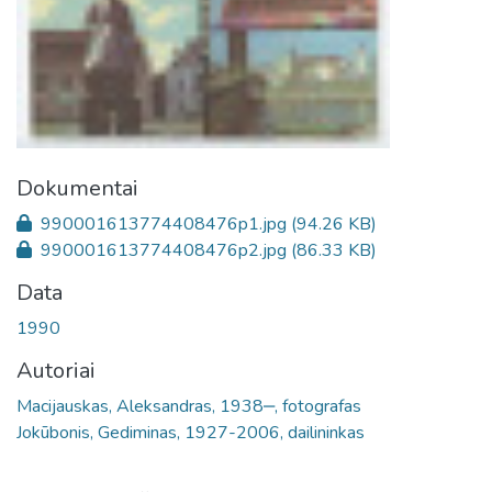
Dokumentai
990001613774408476p1.jpg
(94.26 KB)
990001613774408476p2.jpg
(86.33 KB)
Data
1990
Autoriai
Macijauskas, Aleksandras, 1938‒, fotografas
Jokūbonis, Gediminas, 1927-2006, dailininkas