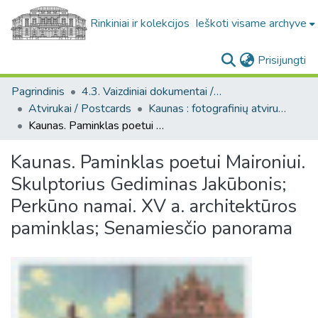
Rinkiniai ir kolekcijos
Ieškoti visame archyve
(c
Prisijungti
Pagrindinis
4.3. Vaizdiniai dokumentai / Visual documents
Atvirukai / Postcards
Kaunas : fotografinių atvirukų rinkinys, [1906-1991]
Kaunas. Paminklas poetui Maironiui. Skulptorius Gediminas Jakūbonis; Perkūno namai. XV a. architektūros paminklas; Senamiesčio panorama
Kaunas. Paminklas poetui Maironiui.
Skulptorius Gediminas Jakūbonis;
Perkūno namai. XV a. architektūros
paminklas; Senamiesčio panorama