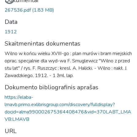
Dokumentai
267536.pdf
(1.83 MB)
Data
1912
Skaitmenintas dokumentas
Wilno w końcu wieku XVIII-go : plan murów i bram miejskich
oprac. specjalnie dla wyd-wa F. Smuglewicz "Wilno z przed
stu lat" / rys. F. Ruszczyc ; kresl. A. Halicki. - Wilno : nakł. J.
Zawadzkiego, 1912. - 1 žml. lap.
Dokumento bibliografinis aprašas
https://elaba-
lmavb.primo.exlibrisgroup.com/discovery/fulldisplay?
docid=alma990002675364408476&vid=370LABT_LMA
VB:LMAVB
URL