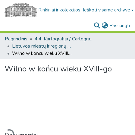
Rinkiniai ir kolekcijos
Ieškoti visame archyve
(c
Prisijungti
Pagrindinis
4.4. Kartografija / Cartography
Lietuvos miestų ir regionų žemėlapiai / Maps of Lithuanian cities and towns
Wilno w końcu wieku XVIII-go
Wilno w końcu wieku XVIII-go
keliama...