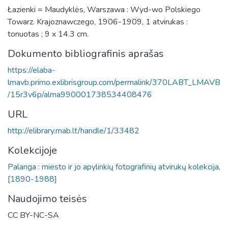
Łazienki = Maudyklės, Warszawa : Wyd-wo Polskiego
Towarz. Krajoznawczego, 1906-1909, 1 atvirukas :
tonuotas ; 9 x 14.3 cm.
Dokumento bibliografinis aprašas
https://elaba-
lmavb.primo.exlibrisgroup.com/permalink/370LABT_LMAVB
/15r3v6p/alma990001738534408476
URL
http://elibrary.mab.lt/handle/1/33482
Kolekcijoje
Palanga : miesto ir jo apylinkių fotografinių atvirukų kolekcija,
[1890-1988]
Naudojimo teisės
CC BY-NC-SA