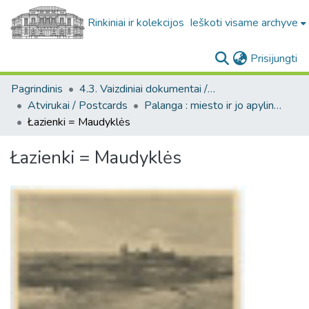
Rinkiniai ir kolekcijos
Ieškoti visame archyve
(c
Prisijungti
Pagrindinis
4.3. Vaizdiniai dokumentai / Visual documents
Atvirukai / Postcards
Palanga : miesto ir jo apylinkių fotografinių atvirukų kolekcija, [1890-1988]
Łazienki = Maudyklės
Łazienki = Maudyklės