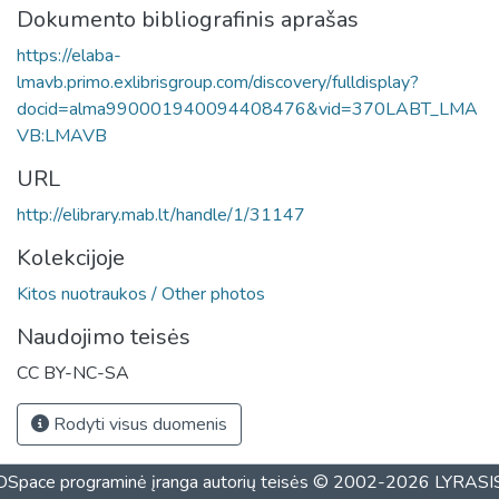
Dokumento bibliografinis aprašas
https://elaba-
lmavb.primo.exlibrisgroup.com/discovery/fulldisplay?
docid=alma990001940094408476&vid=370LABT_LMA
VB:LMAVB
URL
http://elibrary.mab.lt/handle/1/31147
Kolekcijoje
Kitos nuotraukos / Other photos
Naudojimo teisės
CC BY-NC-SA
Rodyti visus duomenis
DSpace programinė įranga
autorių teisės © 2002-2026
LYRASI