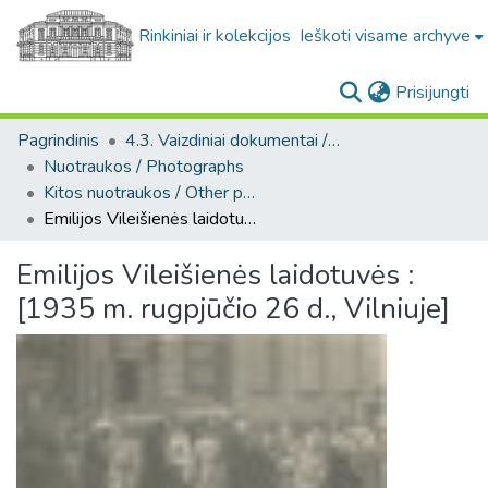
Rinkiniai ir kolekcijos
Ieškoti visame archyve
(c
Prisijungti
Pagrindinis
4.3. Vaizdiniai dokumentai / Visual documents
Nuotraukos / Photographs
Kitos nuotraukos / Other photos
Emilijos Vileišienės laidotuvės : [1935 m. rugpjūčio 26 d., Vilniuje]
Emilijos Vileišienės laidotuvės :
[1935 m. rugpjūčio 26 d., Vilniuje]