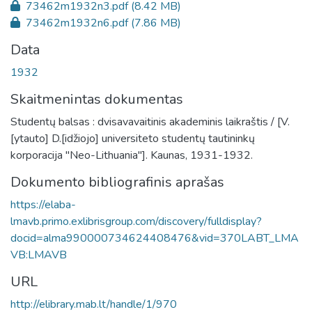
73462m1932n3.pdf
(8.42 MB)
73462m1932n6.pdf
(7.86 MB)
Data
1932
Skaitmenintas dokumentas
Studentų balsas : dvisavavaitinis akademinis laikraštis / [V.
[ytauto] D.[idžiojo] universiteto studentų tautininkų
korporacija "Neo-Lithuania"]. Kaunas, 1931-1932.
Dokumento bibliografinis aprašas
https://elaba-
lmavb.primo.exlibrisgroup.com/discovery/fulldisplay?
docid=alma990000734624408476&vid=370LABT_LMA
VB:LMAVB
URL
http://elibrary.mab.lt/handle/1/970