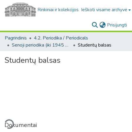
Rinkiniai ir kolekcijos
Ieškoti visame archyve
(c
Prisijungti
Pagrindinis
4.2. Periodika / Periodicals
Senoji periodika (iki 1945 m.) / Old periodicals (pre-1945)
Studentų balsas
Studentų balsas
liama...
Dokumentai