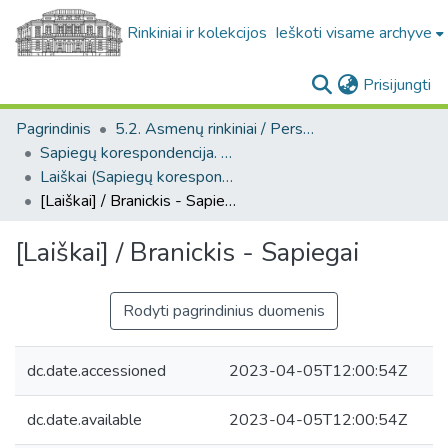
Rinkiniai ir kolekcijos
Ieškoti visame archyve
(c
Prisijungti
Pagrindinis
5.2. Asmenų rinkiniai / Personal collections
Sapiegų korespondencija. F139
Laiškai (Sapiegų korespondencija. F139)
[Laiškai] / Branickis - Sapiegai
[Laiškai] / Branickis - Sapiegai
Rodyti pagrindinius duomenis
dc.date.accessioned
2023-04-05T12:00:54Z
dc.date.available
2023-04-05T12:00:54Z