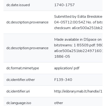
dc.date.issued
1740-1757
Submitted by Edita Breidokien
dc.description.provenance
04-05T12:00:54Z No. of bitst
checksum: a6ce500a251bb22
Made available in DSpace on 
bitstreams: 1 85509.pdf: 980
dc.description.provenance
a6ce500a251bb224971601f5af
1886-05
dc.format.mimetype
application/ pdf
dc.identifier.other
F139-340
dc.identifier.uri
http://elibrary.mab.lt/handle/1
dc.language.iso
other