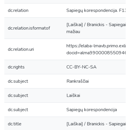
dc.relation
Sapiegų korespondencija. F139, 
[Laiškai] / Branickis - Sapiegai
dc.relation.isformatof
mažiau
https://elaba-lmavb.primo.exlib
dc.relation.uri
docid=alma9900008550946
dc.rights
CC-BY-NC-SA
dc.subject
Rankraščiai
dc.subject
Laiškai
dc.subject
Sapiegų korespondencija
dc.title
[Laiškai] / Branickis - Sapiegai