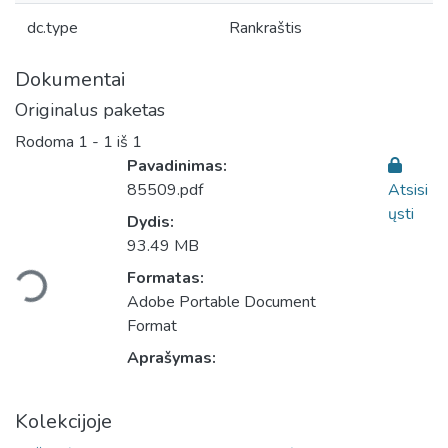
dc.type
Rankraštis
Dokumentai
Originalus paketas
Rodoma
1 - 1 iš 1
Pavadinimas:
85509.pdf
Atsisi
ųsti
Dydis:
93.49 MB
eliama...
Formatas:
Adobe Portable Document
Format
Aprašymas:
Kolekcijoje