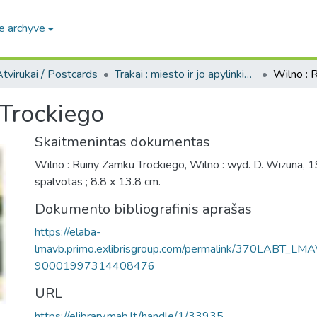
e archyve
tvirukai / Postcards
Trakai : miesto ir jo apylinkių fotografinių atvirukų rinkinys
Trockiego
Skaitmenintas dokumentas
Wilno : Ruiny Zamku Trockiego, Wilno : wyd. D. Wizuna, 19
spalvotas ; 8.8 x 13.8 cm.
Dokumento bibliografinis aprašas
https://elaba-
lmavb.primo.exlibrisgroup.com/permalink/370LABT_LM
90001997314408476
URL
https://elibrary.mab.lt/handle/1/33935