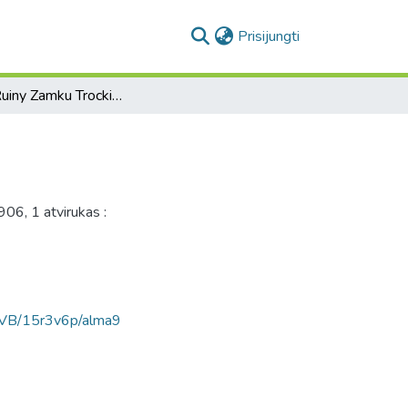
(current)
Prisijungti
Wilno : Ruiny Zamku Trockiego
06, 1 atvirukas :
AVB/15r3v6p/alma9