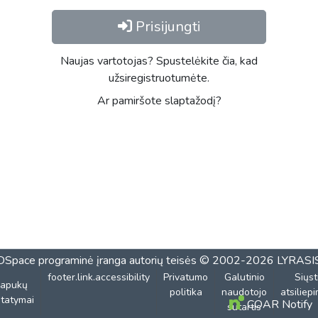
Prisijungti
Naujas vartotojas? Spustelėkite čia, kad
užsiregistruotumėte.
Ar pamiršote slaptažodį?
DSpace programinė įranga
autorių teisės © 2002-2026
LYRASI
footer.link.accessibility
Privatumo
Galutinio
Siųst
lapukų
politika
naudotojo
atsiliep
tatymai
COAR Notify
sutartis