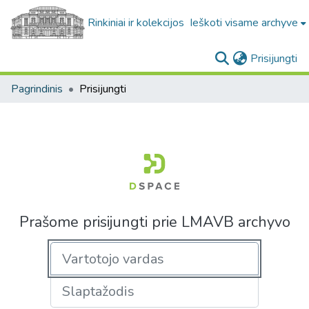
Rinkiniai ir kolekcijos
Ieškoti visame archyve
(c
Prisijungti
Pagrindinis
Prisijungti
Prašome prisijungti prie LMAVB archyvo