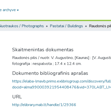
e archyve
Nuotraukos / Photographs
Pastatai / Buildings
Raudonės pil
Skaitmenintas dokumentas
Raudonės pilis / nuotr. V. Augustino, [Kaunas] : [V. August
fotografija : nespalvota ; 17.4 x 12.4 cm.
Dokumento bibliografinis aprašas
https://elaba-lmavb.primo.exlibrisgroup.com/discovery/ful
docid=alma990003921954408476&vid=370LABT_L
URL
http://elibrary.mab.lt/handle/1/29366