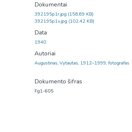
Dokumentai
392195p1r.jpg
(158.89 KB)
392195p1v.jpg
(102.42 KB)
Data
1940
Autoriai
Augustinas, Vytautas, 1912–1999, fotografas
Dokumento šifras
Fg1-605