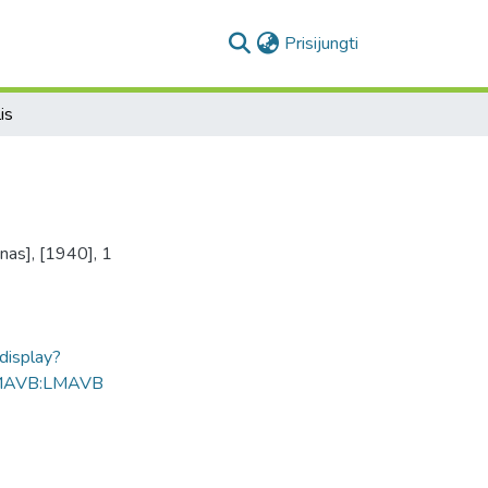
(current)
Prisijungti
is
inas], [1940], 1
ldisplay?
MAVB:LMAVB