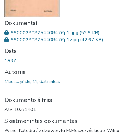
Dokumentai
990002808254408476p1r.jpg
(52.9 KB)
990002808254408476p1v.jpg
(42.67 KB)
Data
1937
Autoriai
Meszczyński, M., dailininkas
Dokumento šifras
Atv-103/1401
Skaitmenintas dokumentas
Wilno. Katedra / z dzieworytu M.Meszczyńskiego, Wilno :