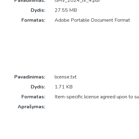
Pavadinimas:
GHV_2024_nr_4.pdf
Dydis:
27.55 MB
Formatas:
Adobe Portable Document Format
Pavadinimas:
license.txt
Dydis:
1.71 KB
Formatas:
Item-specific license agreed upon to s
Aprašymas: