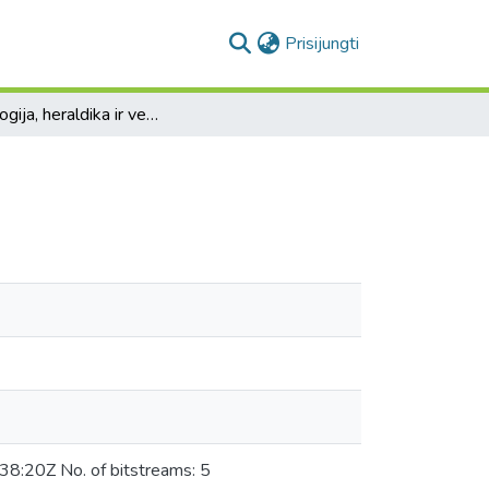
(current)
Prisijungti
Genealogija, heraldika ir veksilologija
8:20Z No. of bitstreams: 5