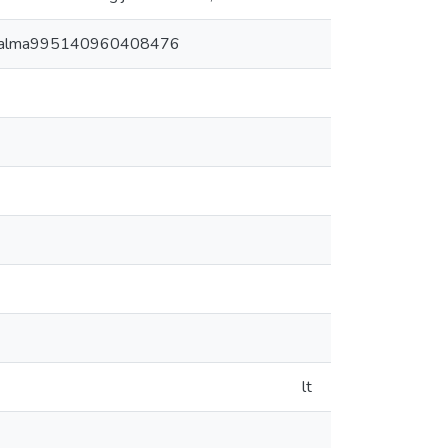
sf1/alma995140960408476
lt