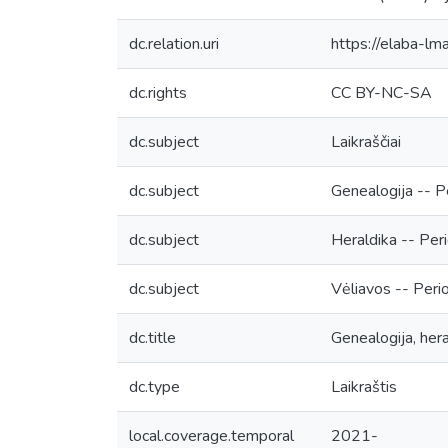
dc.relation.uri
https://elaba-
dc.rights
CC BY-NC-SA
dc.subject
Laikraščiai
dc.subject
Genealogija -- P
dc.subject
Heraldika -- Per
dc.subject
Vėliavos -- Peri
dc.title
Genealogija, heral
dc.type
Laikraštis
local.coverage.temporal
2021-