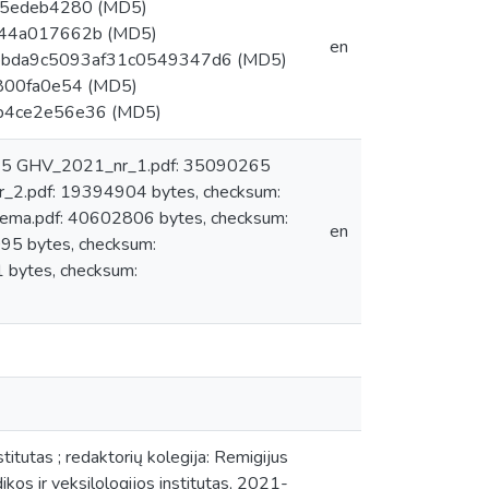
f25edeb4280 (MD5)
144a017662b (MD5)
en
21bbda9c5093af31c0549347d6 (MD5)
b800fa0e54 (MD5)
bb4ce2e56e36 (MD5)
s: 5 GHV_2021_nr_1.pdf: 35090265
2.pdf: 19394904 bytes, checksum:
a.pdf: 40602806 bytes, checksum:
en
 bytes, checksum:
bytes, checksum:
stitutas ; redaktorių kolegija: Remigijus
dikos ir veksilologijos institutas, 2021-