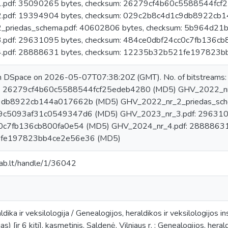
.pdf: 35090265 bytes, checksum: 26279cf4b60c5588544fc
.pdf: 19394904 bytes, checksum: 029c2b8c4d1c9db8922cb
_priedas_schema.pdf: 40602806 bytes, checksum: 5b964d
pdf: 29631095 bytes, checksum: 484ce0dbf24cc0c7fb136c
.pdf: 28888631 bytes, checksum: 12235b32b521fe197823
 in DSpace on 2026-05-07T07:38:20Z (GMT). No. of bitstream
m: 26279cf4b60c5588544fcf25edeb4280 (MD5) GHV_2022_nr_
db8922cb144a017662b (MD5) GHV_2022_nr_2_priedas_schem
c5093af31c0549347d6 (MD5) GHV_2023_nr_3.pdf: 29631095
c7fb136cb800fa0e54 (MD5) GHV_2024_nr_4.pdf: 28888631 
fe197823bb4ce2e56e36 (MD5)
.mab.lt/handle/1/36042
dika ir veksilologija / Genealogijos, heraldikos ir veksilologijos in
) [ir 6 kiti], kasmetinis, Saldenė, Vilniaus r. : Genealogijos, heral