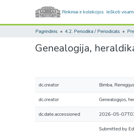
Rinkiniai ir kolekcijos
Ieškoti visam
Pagrindinis
4.2. Periodika / Periodicals
Genealogija, heraldika
dc.creator
Bimba, Remigijus
dc.creator
Genealogijos, hera
dc.date.accessioned
2026-05-07T07
Submitted by Ed