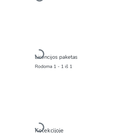
Įkeliama...
Įkeliama...
Licencijos paketas
Rodoma
1 - 1 iš 1
Kolekcijoje