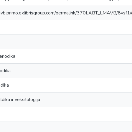
lmavb.primo.exlibrisgroup.com/permalink/370LABT_LMAVB/8v
eriodika
iodika
odika
dika ir veksilologija