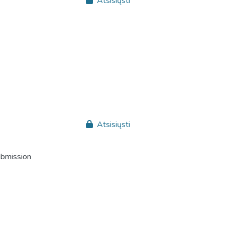
Atsisiųsti
Atsisiųsti
ubmission