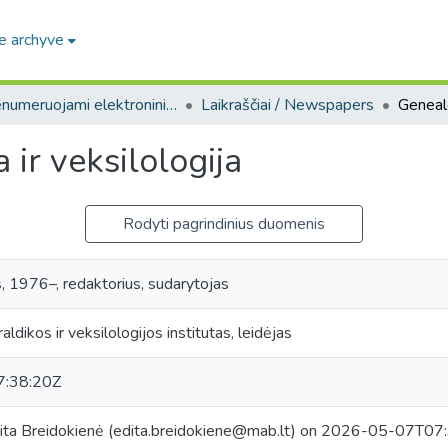
e archyve
Prenumeruojami elektroniniai leidiniai / Subscriptions of electronic publications
Laikraščiai / Newspapers
 ir veksilologija
Rodyti pagrindinius duomenis
, 1976–, redaktorius, sudarytojas
ldikos ir veksilologijos institutas, leidėjas
:38:20Z
ita Breidokienė (edita.breidokiene@mab.lt) on 2026-05-07T07:3