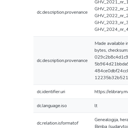
GHV_2021_nr_1
GHV_2022_nr_2
dc.description.provenance
GHV_2022_nr_2
GHV_2023_nr_3.
GHV_2024_nr_4
Made available
bytes, checksu
029c2b8c4d1c9
dc.description.provenance
5b964d21bbda9
484ce0dbf24cc0
12235b32b521
dc.identifier.uri
https://elibrary
dc.language.iso
lt
Genealogija, heral
dc.relation.isformatof
Bimba (sudarytojas