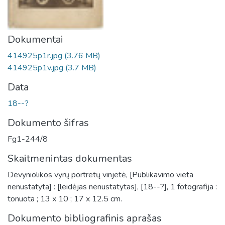
Dokumentai
414925p1r.jpg
(3.76 MB)
414925p1v.jpg
(3.7 MB)
Data
18--?
Dokumento šifras
Fg1-244/8
Skaitmenintas dokumentas
Devyniolikos vyrų portretų vinjetė, [Publikavimo vieta
nenustatyta] : [leidėjas nenustatytas], [18--?], 1 fotografija :
tonuota ; 13 x 10 ; 17 x 12.5 cm.
Dokumento bibliografinis aprašas