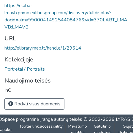
https://elaba-
lmavb.primo.exlibrisgroup.com/discovery/fulldisplay?
docid=alma990004149254408476&vid=370LABT_LMA
VB:LMAVB
URL
http://elibrary.mab.lt/handle/1/29614
Kolekcijoje
Portretai / Portraits
Naudojimo teisės
InC
Rodyti visus duomenis
DSpace programinė įranga
autorių teisės © 2002-2026
LYRASI
footer.link.accessibility
Privatumo
Galutinio
Siųst
lapukų
politika
naudotojo
atsiliep