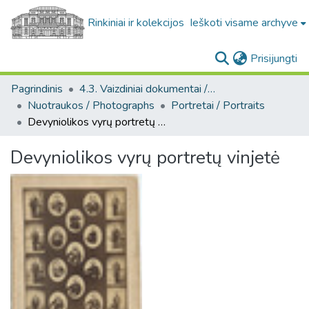
Rinkiniai ir kolekcijos
Ieškoti visame archyve
(c
Prisijungti
Pagrindinis
4.3. Vaizdiniai dokumentai / Visual documents
Nuotraukos / Photographs
Portretai / Portraits
Devyniolikos vyrų portretų vinjetė
Devyniolikos vyrų portretų vinjetė