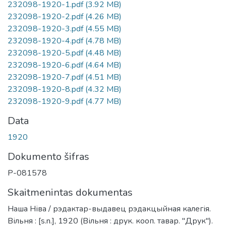
232098-1920-1.pdf
(3.92 MB)
232098-1920-2.pdf
(4.26 MB)
232098-1920-3.pdf
(4.55 MB)
232098-1920-4.pdf
(4.78 MB)
232098-1920-5.pdf
(4.48 MB)
232098-1920-6.pdf
(4.64 MB)
232098-1920-7.pdf
(4.51 MB)
232098-1920-8.pdf
(4.32 MB)
232098-1920-9.pdf
(4.77 MB)
Data
1920
Dokumento šifras
P-081578
Skaitmenintas dokumentas
Наша Ніва / рэдактар-выдавец рэдакцыйная калегія.
Вільня : [s.n.], 1920 (Вільня : друк. кооп. тавар. "Друк").