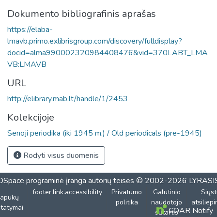
Dokumento bibliografinis aprašas
https://elaba-
lmavb.primo.exlibrisgroup.com/discovery/fulldisplay?
docid=alma990002320984408476&vid=370LABT_LMA
VB:LMAVB
URL
http://elibrary.mab.lt/handle/1/2453
Kolekcijoje
Senoji periodika (iki 1945 m.) / Old periodicals (pre-1945)
Rodyti visus duomenis
DSpace programinė įranga
autorių teisės © 2002-2026
LYRASI
footer.link.accessibility
Privatumo
Galutinio
Siųst
lapukų
politika
naudotojo
atsiliep
tatymai
COAR Notify
sutartis