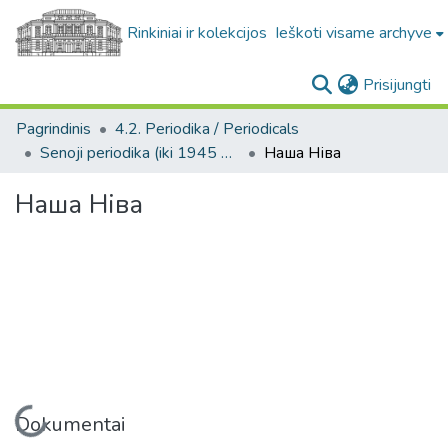
Rinkiniai ir kolekcijos
Ieškoti visame archyve
(c
Prisijungti
Pagrindinis
4.2. Periodika / Periodicals
Senoji periodika (iki 1945 m.) / Old periodicals (pre-1945)
Наша Ніва
Наша Ніва
Įkeliama...
Dokumentai