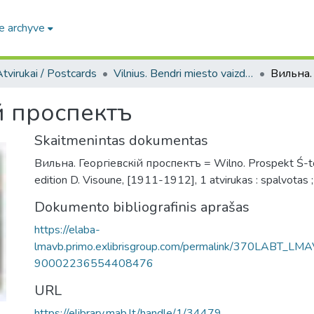
e archyve
tvirukai / Postcards
Vilnius. Bendri miesto vaizdai : miesto ir jo apylinkių fotografinių atvirukų rinkinys
й проспектъ
Skaitmenintas dokumentas
Вильна. Георгiевскiй проспектъ = Wilno. Prospekt Ś-to J
edition D. Visoune, [1911-1912], 1 atvirukas : spalvotas ;
Dokumento bibliografinis aprašas
https://elaba-
lmavb.primo.exlibrisgroup.com/permalink/370LABT_LM
90002236554408476
URL
https://elibrary.mab.lt/handle/1/34479