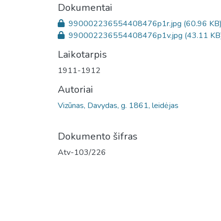
Dokumentai
990002236554408476p1r.jpg
(60.96 KB
990002236554408476p1v.jpg
(43.11 KB
Laikotarpis
1911-1912
Autoriai
Vizūnas, Davydas, g. 1861, leidėjas
Dokumento šifras
Atv-103/226