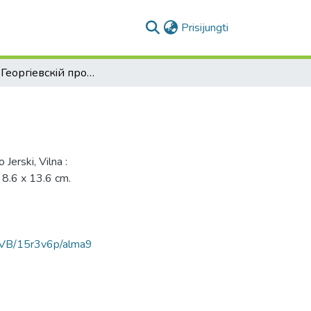
(current)
Prisijungti
Вильна. Георгiевскiй проспектъ
erski, Vilna :
 8.6 x 13.6 cm.
AVB/15r3v6p/alma9