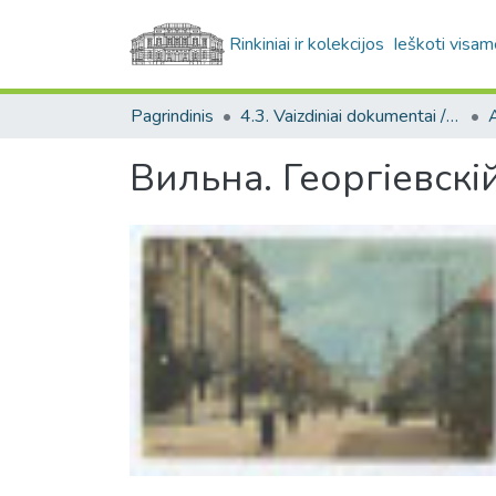
Rinkiniai ir kolekcijos
Ieškoti visam
Pagrindinis
4.3. Vaizdiniai dokumentai / Visual documents
A
Вильна. Георгiевскi