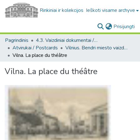
Rinkiniai ir kolekcijos
Ieškoti visame archyve
(c
Prisijungti
Pagrindinis
4.3. Vaizdiniai dokumentai / Visual documents
Atvirukai / Postcards
Vilnius. Bendri miesto vaizdai : miesto ir jo apylinkių fotografinių atvirukų rinkinys
Vilna. La place du théâtre
Vilna. La place du théâtre