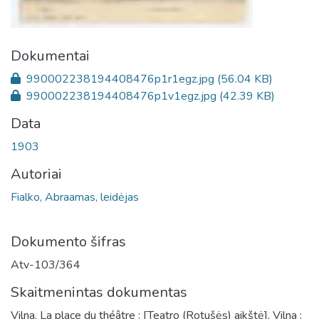
Dokumentai
990002238194408476p1r1egz.jpg
(56.04 KB)
990002238194408476p1v1egz.jpg
(42.39 KB)
Data
1903
Autoriai
Fialko, Abraamas, leidėjas
Dokumento šifras
Atv-103/364
Skaitmenintas dokumentas
Vilna. La place du théâtre : [Teatro (Rotušės) aikštė], Vilna :