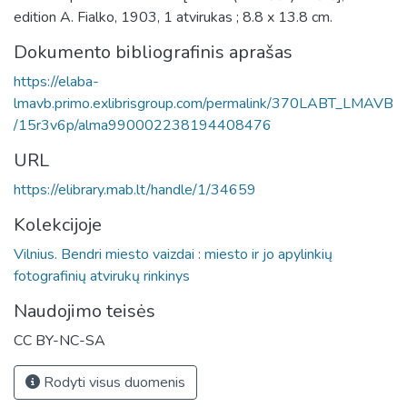
edition A. Fialko, 1903, 1 atvirukas ; 8.8 x 13.8 cm.
Dokumento bibliografinis aprašas
https://elaba-
lmavb.primo.exlibrisgroup.com/permalink/370LABT_LMAVB
/15r3v6p/alma990002238194408476
URL
https://elibrary.mab.lt/handle/1/34659
Kolekcijoje
Vilnius. Bendri miesto vaizdai : miesto ir jo apylinkių
fotografinių atvirukų rinkinys
Naudojimo teisės
CC BY-NC-SA
Rodyti visus duomenis