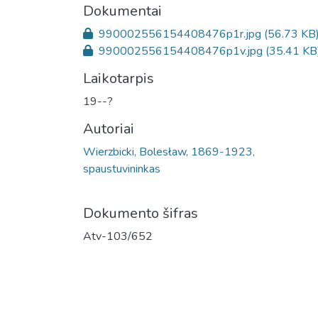
Dokumentai
990002556154408476p1r.jpg
(56.73 KB
990002556154408476p1v.jpg
(35.41 KB
Laikotarpis
19--?
Autoriai
Wierzbicki, Bolesław, 1869-1923,
spaustuvininkas
Dokumento šifras
Atv-103/652