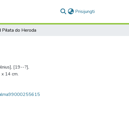
(current)
Prisijungti
 Piłata do Heroda
nius], [19--?],
9 x 14 cm.
p/alma99000255615