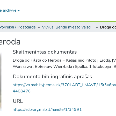
e archyve
tvirukai / Postcards
Vilnius. Bendri miesto vaizdai : miesto ir jo apylinkių fotografinių atvirukų rinkinys
Droga od
eroda
Skaitmenintas dokumentas
Droga od Piłata do Heroda = Kelias nuo Piloto į Erodą, [Vil
Warszawa : Bołesław Wierzbicki i Spólka, 1 fotokopija ; 
Dokumento bibliografinis aprašas
https://vb.mab.lt/permalink/370LABT_LMAVB/15r3v6
4408476
URL
https://elibrary.mab.lt/handle/1/34991