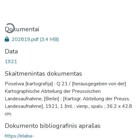
eliama...
Dokumentai
202819.pdf
(3.4 MB)
Data
1921
Skaitmenintas dokumentas
Poselwa [kartografija] : Q 21 / [herausgegeben von der]
Kartographische Abteilung der Preussischen
Landesaufnahme, [Berlin] : [Kartogr. Abteilung der Preuss.
Landesaufnahme], 1921, 1 žml. : vienp., spalv. ; 36.2 x 42.8
cm.
Dokumento bibliografinis aprašas
https://elaba-