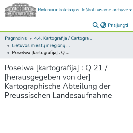
Rinkiniai ir kolekcijos
Ieškoti visame archyve
(c
Prisijungti
Pagrindinis
4.4. Kartografija / Cartography
Lietuvos miestų ir regionų žemėlapiai / Maps of Lithuanian cities and towns
Poselwa [kartografija] : Q 21 / [herausgegeben von der] Kartographische Abteilung der Preussischen Landesaufnahme
Poselwa [kartografija] : Q 21 /
[herausgegeben von der]
Kartographische Abteilung der
Preussischen Landesaufnahme