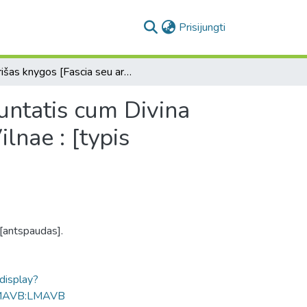
(current)
Prisijungti
Įrišas knygos [Fascia seu arctissimum humanae voluntatis cum Divina vinculum omnibus Christi fidelibus, ad veram [...]. Vilnae : [typis Academicis S. I.], 1691.]
untatis cum Divina
ilnae : [typis
[antspaudas].
ldisplay?
MAVB:LMAVB