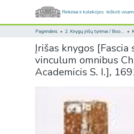
Rinkiniai ir kolekcijos
Ieškoti visam
Pagrindinis
2. Knygų įrišų tyrimai / Bookbindings research
Įrišas knygos [Fascia
vinculum omnibus Chris
Academicis S. I.], 169