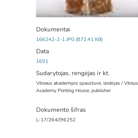
Dokumentai
166242-2-1.JPG
(872.41 KB)
Data
1691
Sudarytojas, rengėjas ir kt.
Vilniaus akademijos spaustuvė, leidėjas / Vilnius
Academy Printing House, publisher
Dokumento šifras
L-17/264//96252