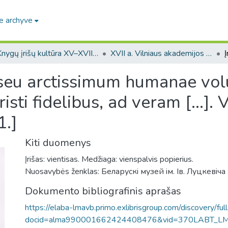
e archyve
Knygų įrišų kultūra XV–XVIII a. LDK teritorijoje / Bookbinding culture in the 15th–18th-century GDL
XVII a. Vilniaus akademijos spaustuvės leidinių įrišai / 17-th century bindings of the Vilnius Academy printing house
 seu arctissimum humanae vol
ti fidelibus, ad veram [...]. V
1.]
Kiti duomenys
Įrišas: vientisas. Medžiaga: vienspalvis popierius.
Nuosavybės ženklas: Беларускi музей iм. Iв. Луцкевiча 
Dokumento bibliografinis aprašas
https://elaba-lmavb.primo.exlibrisgroup.com/discovery/ful
docid=alma990001662424408476&vid=370LABT_L