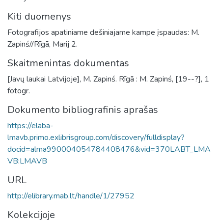
Kiti duomenys
Fotografijos apatiniame dešiniajame kampe įspaudas: M.
Zapinś//Rīgā, Marij 2.
Skaitmenintas dokumentas
[Javų laukai Latvijoje], M. Zapinś. Rīgā : M. Zapinś, [19--?], 1
fotogr.
Dokumento bibliografinis aprašas
https://elaba-
lmavb.primo.exlibrisgroup.com/discovery/fulldisplay?
docid=alma990004054784408476&vid=370LABT_LMA
VB:LMAVB
URL
http://elibrary.mab.lt/handle/1/27952
Kolekcijoje