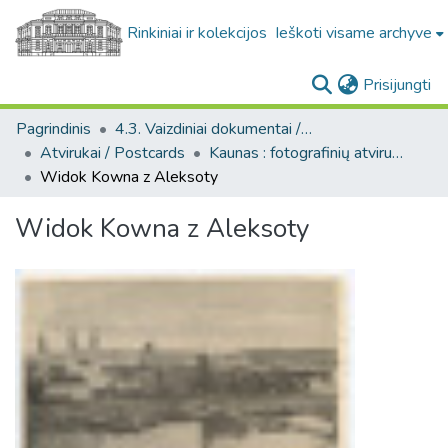
Rinkiniai ir kolekcijos
Ieškoti visame archyve
(c
Prisijungti
Pagrindinis
4.3. Vaizdiniai dokumentai / Visual documents
Atvirukai / Postcards
Kaunas : fotografinių atvirukų rinkinys, [1906-1991]
Widok Kowna z Aleksoty
Widok Kowna z Aleksoty