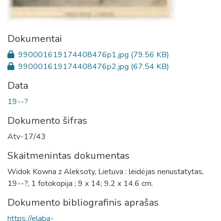
Dokumentai
990001619174408476p1.jpg
(79.56 KB)
990001619174408476p2.jpg
(67.54 KB)
Data
19--?
Dokumento šifras
Atv-17/43
Skaitmenintas dokumentas
Widok Kowna z Aleksoty, Lietuva : leidėjas nenustatytas,
19--?, 1 fotokopija ; 9 x 14; 9.2 x 14.6 cm.
Dokumento bibliografinis aprašas
https://elaba-