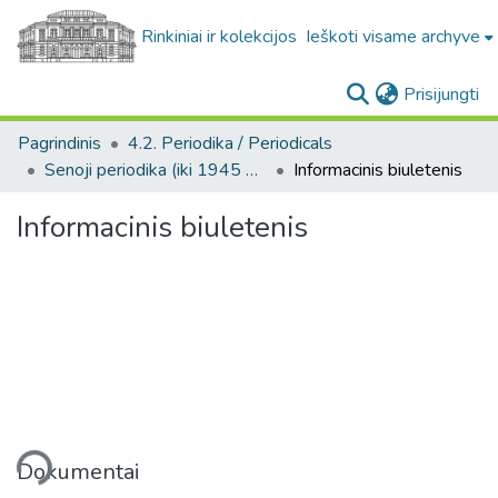
Rinkiniai ir kolekcijos
Ieškoti visame archyve
(c
Prisijungti
Pagrindinis
4.2. Periodika / Periodicals
Senoji periodika (iki 1945 m.) / Old periodicals (pre-1945)
Informacinis biuletenis
Informacinis biuletenis
liama...
Dokumentai