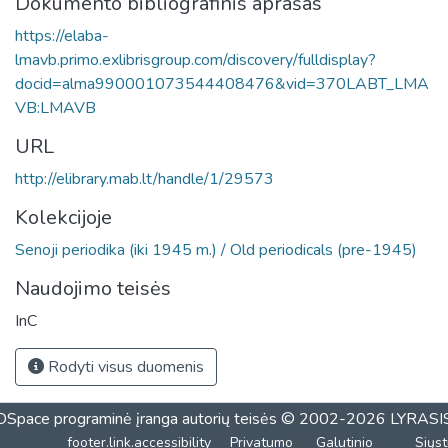
Dokumento bibliografinis aprašas
https://elaba-
lmavb.primo.exlibrisgroup.com/discovery/fulldisplay?
docid=alma990001073544408476&vid=370LABT_LMA
VB:LMAVB
URL
http://elibrary.mab.lt/handle/1/29573
Kolekcijoje
Senoji periodika (iki 1945 m.) / Old periodicals (pre-1945)
Naudojimo teisės
InC
Rodyti visus duomenis
DSpace programinė įranga
autorių teisės © 2002-2026
LYRASI
footer.link.accessibility
Privatumo
Galutinio
Siųst