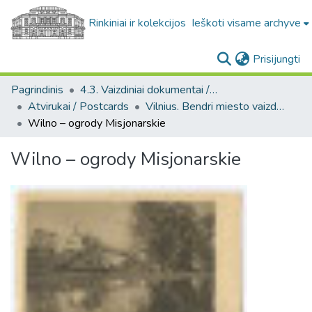
Rinkiniai ir kolekcijos
Ieškoti visame archyve
(c
Prisijungti
Pagrindinis
4.3. Vaizdiniai dokumentai / Visual documents
Atvirukai / Postcards
Vilnius. Bendri miesto vaizdai : miesto ir jo apylinkių fotografinių atvirukų rinkinys
Wilno – ogrody Misjonarskie
Wilno – ogrody Misjonarskie