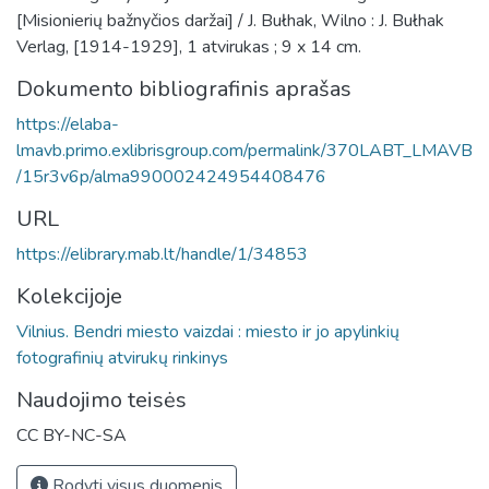
[Misionierių bažnyčios daržai] / J. Bułhak, Wilno : J. Bułhak
Verlag, [1914-1929], 1 atvirukas ; 9 x 14 cm.
Dokumento bibliografinis aprašas
https://elaba-
lmavb.primo.exlibrisgroup.com/permalink/370LABT_LMAVB
/15r3v6p/alma990002424954408476
URL
https://elibrary.mab.lt/handle/1/34853
Kolekcijoje
Vilnius. Bendri miesto vaizdai : miesto ir jo apylinkių
fotografinių atvirukų rinkinys
Naudojimo teisės
CC BY-NC-SA
Rodyti visus duomenis