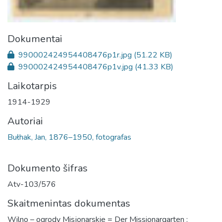
Dokumentai
990002424954408476p1r.jpg
(51.22 KB)
990002424954408476p1v.jpg
(41.33 KB)
Laikotarpis
1914-1929
Autoriai
Bułhak, Jan, 1876–1950, fotografas
Dokumento šifras
Atv-103/576
Skaitmenintas dokumentas
Wilno – ogrody Misjonarskie = Der Missionargarten :