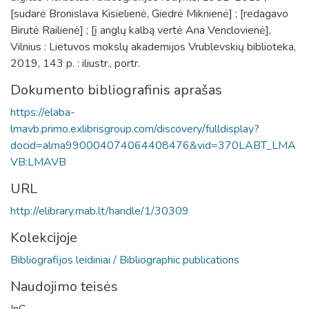
[sudarė Bronislava Kisielienė, Giedrė Miknienė] ; [redagavo
Birutė Railienė] ; [į anglų kalbą vertė Ana Venclovienė],
Vilnius : Lietuvos mokslų akademijos Vrublevskių biblioteka,
2019, 143 p. : iliustr., portr.
Dokumento bibliografinis aprašas
https://elaba-
lmavb.primo.exlibrisgroup.com/discovery/fulldisplay?
docid=alma990004074064408476&vid=370LABT_LMA
VB:LMAVB
URL
http://elibrary.mab.lt/handle/1/30309
Kolekcijoje
Bibliografijos leidiniai / Bibliographic publications
Naudojimo teisės
InC