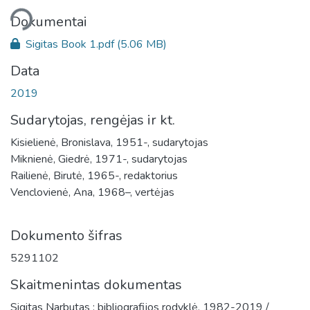
liama...
Dokumentai
Sigitas Book 1.pdf
(5.06 MB)
Data
2019
Sudarytojas, rengėjas ir kt.
Kisielienė, Bronislava, 1951-, sudarytojas
Miknienė, Giedrė, 1971-, sudarytojas
Railienė, Birutė, 1965-, redaktorius
Venclovienė, Ana, 1968–, vertėjas
Dokumento šifras
5291102
Skaitmenintas dokumentas
Sigitas Narbutas : bibliografijos rodyklė, 1982-2019 /