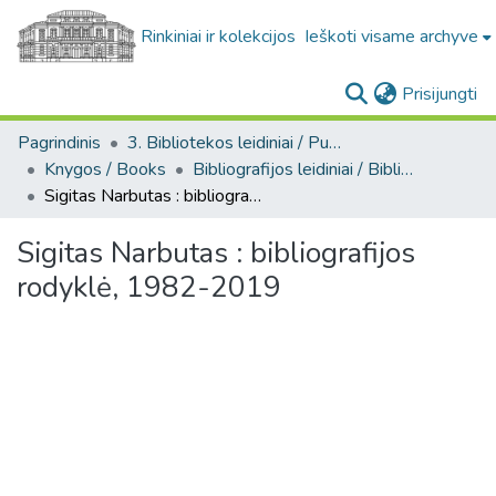
Rinkiniai ir kolekcijos
Ieškoti visame archyve
(c
Prisijungti
Pagrindinis
3. Bibliotekos leidiniai / Publications of the Library
Knygos / Books
Bibliografijos leidiniai / Bibliographic publications
Sigitas Narbutas : bibliografijos rodyklė, 1982-2019
Sigitas Narbutas : bibliografijos
rodyklė, 1982-2019