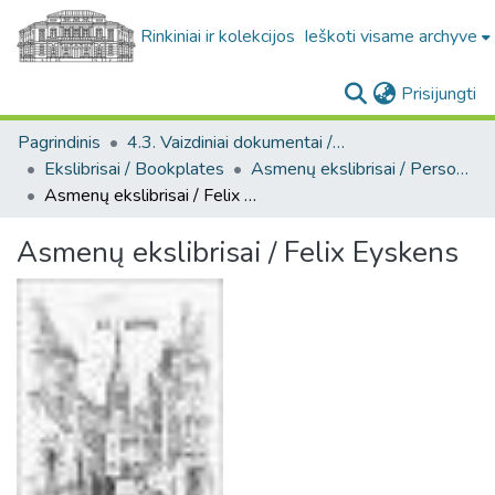
Rinkiniai ir kolekcijos
Ieškoti visame archyve
(c
Prisijungti
Pagrindinis
4.3. Vaizdiniai dokumentai / Visual documents
Ekslibrisai / Bookplates
Asmenų ekslibrisai / Personal bookplates
Asmenų ekslibrisai / Felix Eyskens
Asmenų ekslibrisai / Felix Eyskens