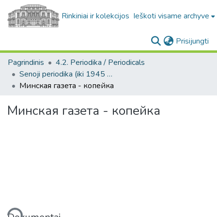
Rinkiniai ir kolekcijos
Ieškoti visame archyve
(c
Prisijungti
Pagrindinis
4.2. Periodika / Periodicals
Senoji periodika (iki 1945 m.) / Old periodicals (pre-1945)
Минская газета - копейка
Минская газета - копейка
liama...