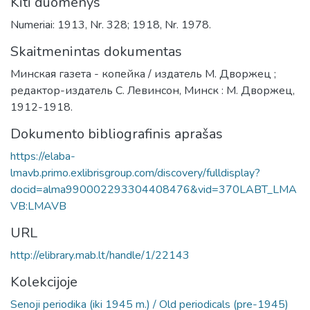
Kiti duomenys
Numeriai: 1913, Nr. 328; 1918, Nr. 1978.
Skaitmenintas dokumentas
Минская газета - копейка / издатель М. Дворжец ;
редактор-издатель С. Левинсон, Минск : М. Дворжец,
1912-1918.
Dokumento bibliografinis aprašas
https://elaba-
lmavb.primo.exlibrisgroup.com/discovery/fulldisplay?
docid=alma990002293304408476&vid=370LABT_LMA
VB:LMAVB
URL
http://elibrary.mab.lt/handle/1/22143
Kolekcijoje
Senoji periodika (iki 1945 m.) / Old periodicals (pre-1945)