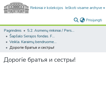
Rinkiniai ir kolekcijos
Ieškoti visame archyve
(c
Prisijungti
Pagrindinis
5.2. Asmenų rinkiniai / Personal collections
Šapšalo Serajos fondas. F143
Veikla. Karaimų bendruomenė. (Šapšalo Serajos fondas. F143)
Дорогiе братья и сестры!
Дорогiе братья и сестры!