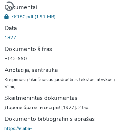
eliama...
Dokumentai
76180.pdf
(1.91 MB)
Data
1927
Dokumento šifras
F143-990
Anotacija, santrauka
Kreipimosi į tikinčiuosius juodraštinis tekstas, atvykus į
Vilnių.
Skaitmenintas dokumentas
Дорогiе братья и сестры! [1927]. 2 lap.
Dokumento bibliografinis aprašas
https://elaba-