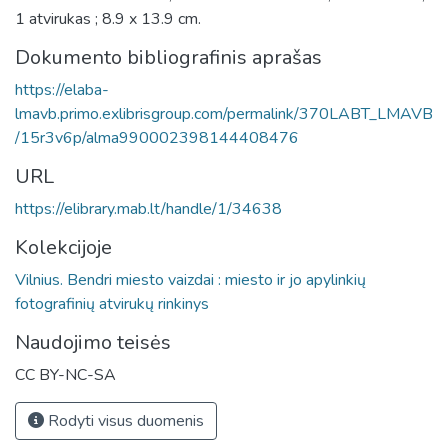
1 atvirukas ; 8.9 x 13.9 cm.
Dokumento bibliografinis aprašas
https://elaba-
lmavb.primo.exlibrisgroup.com/permalink/370LABT_LMAVB
/15r3v6p/alma990002398144408476
URL
https://elibrary.mab.lt/handle/1/34638
Kolekcijoje
Vilnius. Bendri miesto vaizdai : miesto ir jo apylinkių
fotografinių atvirukų rinkinys
Naudojimo teisės
CC BY-NC-SA
Rodyti visus duomenis