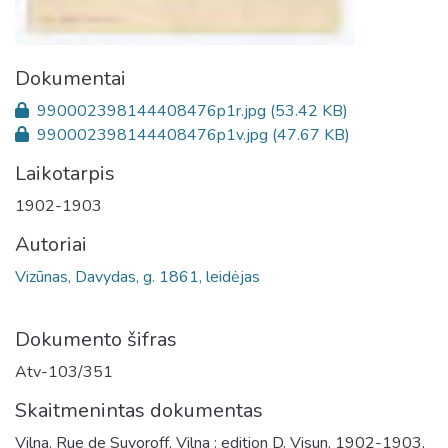
Dokumentai
990002398144408476p1r.jpg
(53.42 KB)
990002398144408476p1v.jpg
(47.67 KB)
Laikotarpis
1902-1903
Autoriai
Vizūnas, Davydas, g. 1861, leidėjas
Dokumento šifras
Atv-103/351
Skaitmenintas dokumentas
Vilna. Rue de Suvoroff, Vilna : edition D. Visun, 1902-1903,