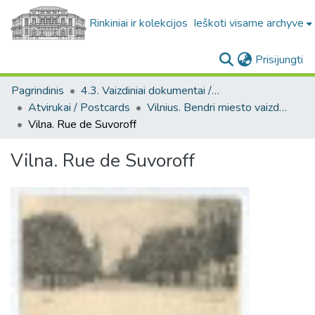
Rinkiniai ir kolekcijos
Ieškoti visame archyve
(c
Prisijungti
Pagrindinis
4.3. Vaizdiniai dokumentai / Visual documents
Atvirukai / Postcards
Vilnius. Bendri miesto vaizdai : miesto ir jo apylinkių fotografinių atvirukų rinkinys
Vilna. Rue de Suvoroff
Vilna. Rue de Suvoroff