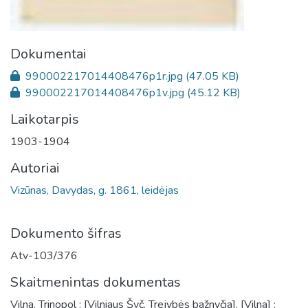
Dokumentai
990002217014408476p1r.jpg
(47.05 KB)
990002217014408476p1v.jpg
(45.12 KB)
Laikotarpis
1903-1904
Autoriai
Vizūnas, Davydas, g. 1861, leidėjas
Dokumento šifras
Atv-103/376
Skaitmenintas dokumentas
Vilna. Trinopol : [Vilniaus Švč. Trejybės bažnyčia], [Vilna] :