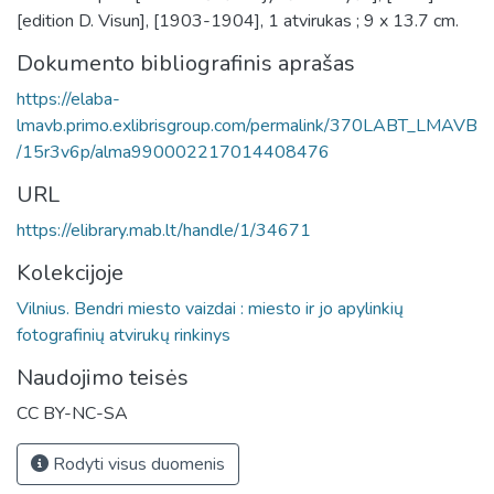
[edition D. Visun], [1903-1904], 1 atvirukas ; 9 x 13.7 cm.
Dokumento bibliografinis aprašas
https://elaba-
lmavb.primo.exlibrisgroup.com/permalink/370LABT_LMAVB
/15r3v6p/alma990002217014408476
URL
https://elibrary.mab.lt/handle/1/34671
Kolekcijoje
Vilnius. Bendri miesto vaizdai : miesto ir jo apylinkių
fotografinių atvirukų rinkinys
Naudojimo teisės
CC BY-NC-SA
Rodyti visus duomenis