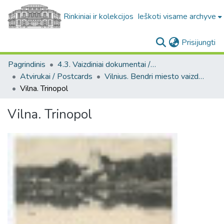
Rinkiniai ir kolekcijos
Ieškoti visame archyve
(c
Prisijungti
Pagrindinis
4.3. Vaizdiniai dokumentai / Visual documents
Atvirukai / Postcards
Vilnius. Bendri miesto vaizdai : miesto ir jo apylinkių fotografinių atvirukų rinkinys
Vilna. Trinopol
Vilna. Trinopol