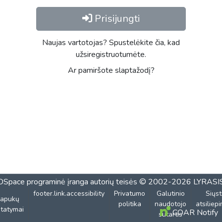
Prisijungti
Naujas vartotojas? Spustelėkite čia, kad
užsiregistruotumėte.
Ar pamiršote slaptažodį?
DSpace programinė įranga
autorių teisės © 2002-2026
LYRASI
footer.link.accessibility
Privatumo
Galutinio
Siųst
lapukų
politika
naudotojo
atsiliep
tatymai
COAR Notify
sutartis