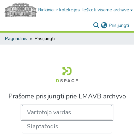
Rinkiniai ir kolekcijos
Ieškoti visame archyve
(c
Prisijungti
Pagrindinis
Prisijungti
Prašome prisijungti prie LMAVB archyvo